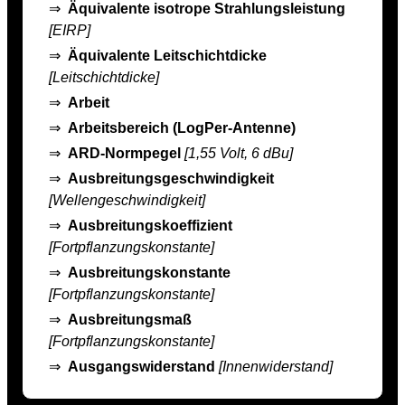
⇒
Äquivalente isotrope Strahlungsleistung
[EIRP]
⇒
Äquivalente Leitschichtdicke
[Leitschichtdicke]
⇒
Arbeit
⇒
Arbeitsbereich (LogPer-Antenne)
⇒
ARD-Normpegel
[1,55 Volt, 6 dBu]
⇒
Ausbreitungsgeschwindigkeit
[Wellengeschwindigkeit]
⇒
Ausbreitungskoeffizient
[Fortpflanzungskonstante]
⇒
Ausbreitungskonstante
[Fortpflanzungskonstante]
⇒
Ausbreitungsmaß
[Fortpflanzungskonstante]
⇒
Ausgangswiderstand
[Innenwiderstand]