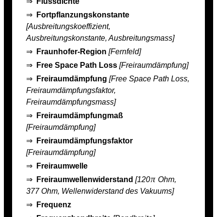
⇒
Flussdichte
⇒
Fortpflanzungskonstante
[Ausbreitungskoeffizient,
Ausbreitungskonstante, Ausbreitungsmass]
⇒
Fraunhofer-Region
[Fernfeld]
⇒
Free Space Path Loss
[Freiraumdämpfung]
⇒
Freiraumdämpfung
[Free Space Path Loss,
Freiraumdämpfungsfaktor,
Freiraumdämpfungsmass]
⇒
Freiraumdämpfungmaß
[Freiraumdämpfung]
⇒
Freiraumdämpfungsfaktor
[Freiraumdämpfung]
⇒
Freiraumwelle
π
⇒
Freiraumwellenwiderstand
[120
Ohm,
377 Ohm, Wellenwiderstand des Vakuums]
⇒
Frequenz