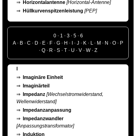
⇒
Horizontalantenne
[Horizontal-Antenne]
⇒
Hüllkurvenspitzenleistung
[PEP]
0
·
1
·
3
·
5
·
6
A
·
B
·
C
·
D
·
E
·
F
·
G
·
H
·
I
·
J
·
K
·
L
·
M
·
N
·
O
·
P
·
Q
·
R
·
S
·
T
·
U
·
V
·
W
·
Z
I
⇒
Imaginäre Einheit
⇒
Imaginärteil
⇒
Impedanz
[Wechselstromwiderstand,
Wellenwiderstand]
⇒
Impedanzanpassung
⇒
Impedanzwandler
[Anpassungstransformator]
⇒
Induktion