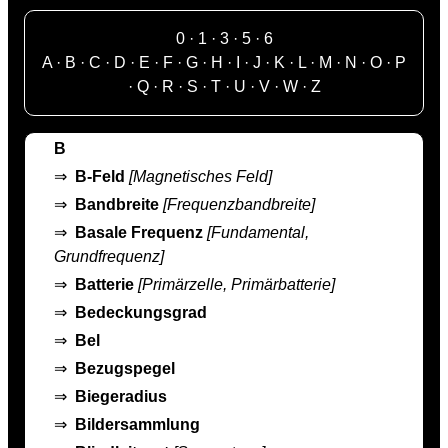
0
·
1
·
3
·
5
·
6
A
·
B
·
C
·
D
·
E
·
F
·
G
·
H
·
I
·
J
·
K
·
L
·
M
·
N
·
O
·
P
·
Q
·
R
·
S
·
T
·
U
·
V
·
W
·
Z
B
⇒
B-Feld
[Magnetisches Feld]
⇒
Bandbreite
[Frequenzbandbreite]
⇒
Basale Frequenz
[Fundamental,
Grundfrequenz]
⇒
Batterie
[Primärzelle, Primärbatterie]
⇒
Bedeckungsgrad
⇒
Bel
⇒
Bezugspegel
⇒
Biegeradius
⇒
Bildersammlung