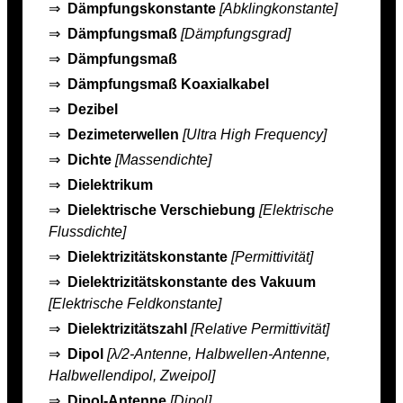
⇒
Dämpfungskonstante
[Abklingkonstante]
⇒
Dämpfungsmaß
[Dämpfungsgrad]
⇒
Dämpfungsmaß
⇒
Dämpfungsmaß Koaxialkabel
⇒
Dezibel
⇒
Dezimeterwellen
[Ultra High Frequency]
⇒
Dichte
[Massendichte]
⇒
Dielektrikum
⇒
Dielektrische Verschiebung
[Elektrische
Flussdichte]
⇒
Dielektrizitätskonstante
[Permittivität]
⇒
Dielektrizitätskonstante des Vakuum
[Elektrische Feldkonstante]
⇒
Dielektrizitätszahl
[Relative Permittivität]
⇒
Dipol
[λ/2-Antenne, Halbwellen-Antenne,
Halbwellendipol, Zweipol]
⇒
Dipol-Antenne
[Dipol]