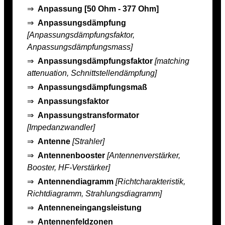
⇒
Anpassung [50 Ohm - 377 Ohm]
⇒
Anpassungsdämpfung
[Anpassungsdämpfungsfaktor,
Anpassungsdämpfungsmass]
⇒
Anpassungsdämpfungsfaktor
[matching
attenuation, Schnittstellendämpfung]
⇒
Anpassungsdämpfungsmaß
⇒
Anpassungsfaktor
⇒
Anpassungstransformator
[Impedanzwandler]
⇒
Antenne
[Strahler]
⇒
Antennenbooster
[Antennenverstärker,
Booster, HF-Verstärker]
⇒
Antennendiagramm
[Richtcharakteristik,
Richtdiagramm, Strahlungsdiagramm]
⇒
Antenneneingangsleistung
⇒
Antennenfeldzonen