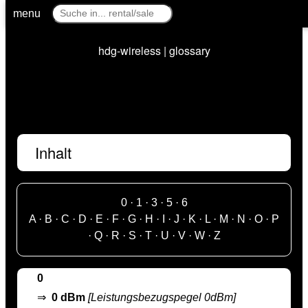
menu
hdg-wireless | glossary
Inhalt
0
·
1
·
3
·
5
·
6
A
·
B
·
C
·
D
·
E
·
F
·
G
·
H
·
I
·
J
·
K
·
L
·
M
·
N
·
O
·
P
·
Q
·
R
·
S
·
T
·
U
·
V
·
W
·
Z
0
⇒
0 dBm
[Leistungsbezugspegel 0dBm]