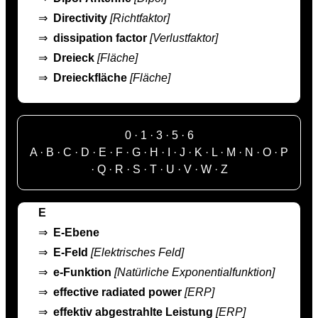
⇒
Directivity
[Richtfaktor]
⇒
dissipation factor
[Verlustfaktor]
⇒
Dreieck
[Fläche]
⇒
Dreieckfläche
[Fläche]
0
·
1
·
3
·
5
·
6
A
·
B
·
C
·
D
·
E
·
F
·
G
·
H
·
I
·
J
·
K
·
L
·
M
·
N
·
O
·
P
·
Q
·
R
·
S
·
T
·
U
·
V
·
W
·
Z
E
⇒
E-Ebene
⇒
E-Feld
[Elektrisches Feld]
⇒
e-Funktion
[Natürliche Exponentialfunktion]
⇒
effective radiated power
[ERP]
⇒
effektiv abgestrahlte Leistung
[ERP]