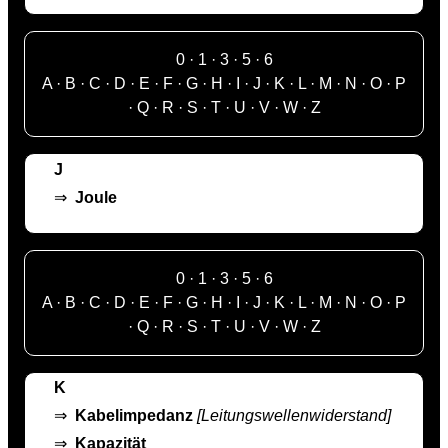
0
·
1
·
3
·
5
·
6
A
·
B
·
C
·
D
·
E
·
F
·
G
·
H
·
I
·
J
·
K
·
L
·
M
·
N
·
O
·
P
·
Q
·
R
·
S
·
T
·
U
·
V
·
W
·
Z
J
⇒
Joule
0
·
1
·
3
·
5
·
6
A
·
B
·
C
·
D
·
E
·
F
·
G
·
H
·
I
·
J
·
K
·
L
·
M
·
N
·
O
·
P
·
Q
·
R
·
S
·
T
·
U
·
V
·
W
·
Z
K
⇒
Kabelimpedanz
[Leitungswellenwiderstand]
⇒
Kapazität