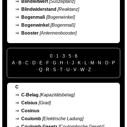
⇒
Blindleitwert
[Suszeptanz]
⇒
Blindwiderstand
[Reaktanz]
⇒
Bogenmaß
[Bogenwinkel]
⇒
Bogenwinkel
[Bogenmaß]
⇒
Booster
[Antennenbooster]
0
·
1
·
3
·
5
·
6
A
·
B
·
C
·
D
·
E
·
F
·
G
·
H
·
I
·
J
·
K
·
L
·
M
·
N
·
O
·
P
·
Q
·
R
·
S
·
T
·
U
·
V
·
W
·
Z
C
⇒
C-Belag
[Kapazitätsbelag]
⇒
Celsius
[Grad]
⇒
Cosinus
⇒
Coulomb
[Elektrische Ladung]
⇒
Coulomb-Gesetz
[Coulombsche Gesetz]