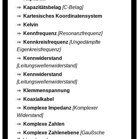
⇒
Kapazitätsbelag
[C-Belag]
⇒
Kartesisches Koordinatensystem
⇒
Kelvin
⇒
Kennfrequenz
[Resonanzfrequenz]
⇒
Kennkreisfrequenz
[Ungedämpfte
Eigenkreisfrequenz]
⇒
Kennwiderstand
[Leitungswellenwiderstand]
⇒
Kennwiderstand
[Leitungswellenwiderstand]
⇒
Klemmenspannung
⇒
Koaxialkabel
⇒
Komplexe Impedanz
[Komplexer
Widerstand]
⇒
Komplexe Zahlen
⇒
Komplexe Zahlenebene
[Gaußsche