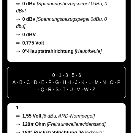
⇒
0 dBu
[Spannungsbezugspegel 0dBu, 0
dBv]
⇒
0 dBv
[Spannungsbezugspegel 0dBu, 0
dbu]
⇒
0 dBV
⇒
0,775 Volt
⇒
0°-Hauptstrahlrichtung
[Hauptkeule]
0
·
1
·
3
·
5
·
6
A
·
B
·
C
·
D
·
E
·
F
·
G
·
H
·
I
·
J
·
K
·
L
·
M
·
N
·
O
·
P
·
Q
·
R
·
S
·
T
·
U
·
V
·
W
·
Z
1
⇒
1,55 Volt
[6 dBu, ARD-Normpegel]
π
⇒
120
Ohm
[Freiraumwellenwiderstand]
⇒
180°-Rückstrahlrichtung
[Rückkeule]