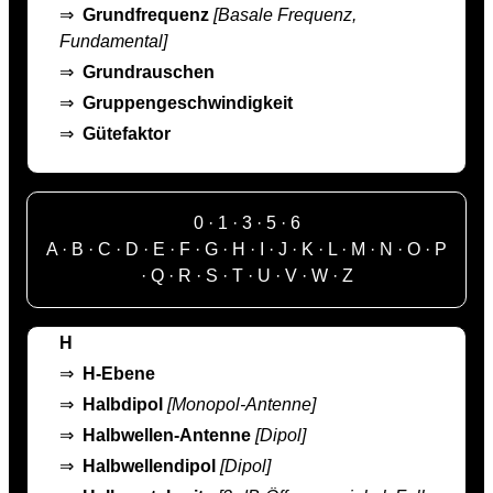
⇒
Grundfrequenz
[Basale Frequenz,
Fundamental]
⇒
Grundrauschen
⇒
Gruppengeschwindigkeit
⇒
Gütefaktor
0
·
1
·
3
·
5
·
6
A
·
B
·
C
·
D
·
E
·
F
·
G
·
H
·
I
·
J
·
K
·
L
·
M
·
N
·
O
·
P
·
Q
·
R
·
S
·
T
·
U
·
V
·
W
·
Z
H
⇒
H-Ebene
⇒
Halbdipol
[Monopol-Antenne]
⇒
Halbwellen-Antenne
[Dipol]
⇒
Halbwellendipol
[Dipol]