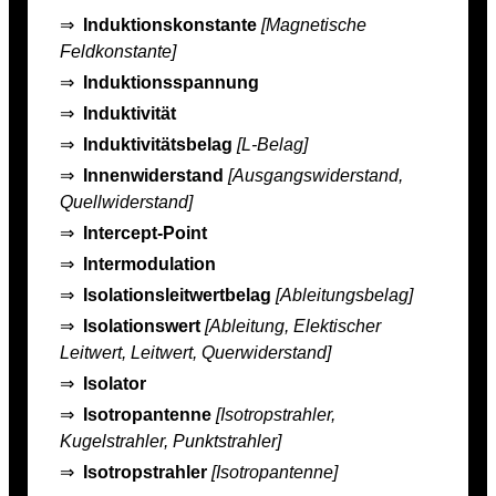
⇒
Induktionskonstante
[Magnetische
Feldkonstante]
⇒
Induktionsspannung
⇒
Induktivität
⇒
Induktivitätsbelag
[L-Belag]
⇒
Innenwiderstand
[Ausgangswiderstand,
Quellwiderstand]
⇒
Intercept-Point
⇒
Intermodulation
⇒
Isolationsleitwertbelag
[Ableitungsbelag]
⇒
Isolationswert
[Ableitung, Elektischer
Leitwert, Leitwert, Querwiderstand]
⇒
Isolator
⇒
Isotropantenne
[Isotropstrahler,
Kugelstrahler, Punktstrahler]
⇒
Isotropstrahler
[Isotropantenne]