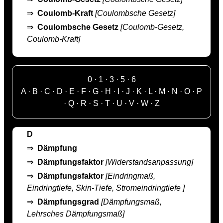
⇒
Coulomb-Kraft
[Coulombsche Gesetz]
⇒
Coulombsche Gesetz
[Coulomb-Gesetz,
Coulomb-Kraft]
0
·
1
·
3
·
5
·
6
A
·
B
·
C
·
D
·
E
·
F
·
G
·
H
·
I
·
J
·
K
·
L
·
M
·
N
·
O
·
P
·
Q
·
R
·
S
·
T
·
U
·
V
·
W
·
Z
D
⇒
Dämpfung
⇒
Dämpfungsfaktor
[Widerstandsanpassung]
⇒
Dämpfungsfaktor
[Eindringmaß,
Eindringtiefe, Skin-Tiefe, Stromeindringtiefe ]
⇒
Dämpfungsgrad
[Dämpfungsmaß,
Lehrsches Dämpfungsmaß]