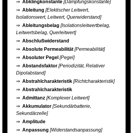
⇒
Abklingkonstante
[Dämpfungskonstante]
⇒
Ableitung
[Elektischer Leitwert,
Isolationswert, Leitwert, Querwiderstand]
⇒
Ableitungsbelag
[Isolationsleitwertbelag,
Leitwertsbelag, Querleitwert]
⇒
Abschlußwiderstand
⇒
Absolute Permeabilität
[Permeabilität]
⇒
Absoluter Pegel
[Pegel]
⇒
Abstandsfaktor
[Periodizität, Relativer
Dipolabstand]
⇒
Abstrahlcharakteristik
[Richtcharakteristik]
⇒
Abstrahlcharakteristik
⇒
Admittanz
[Komplexer Leitwert]
⇒
Akkumulator
[Sekundärbatterie,
Sekundärzelle]
⇒
Amplitude
⇒
Anpassung
[Widerstandsanpassung]