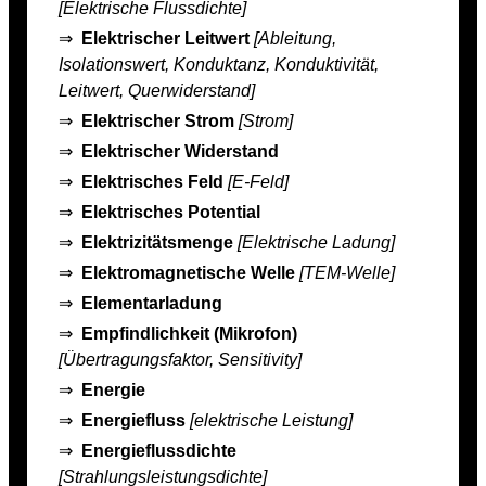
[Elektrische Flussdichte]
⇒
Elektrischer Leitwert
[Ableitung,
Isolationswert, Konduktanz, Konduktivität,
Leitwert, Querwiderstand]
⇒
Elektrischer Strom
[Strom]
⇒
Elektrischer Widerstand
⇒
Elektrisches Feld
[E-Feld]
⇒
Elektrisches Potential
⇒
Elektrizitätsmenge
[Elektrische Ladung]
⇒
Elektromagnetische Welle
[TEM-Welle]
⇒
Elementarladung
⇒
Empfindlichkeit (Mikrofon)
[Übertragungsfaktor, Sensitivity]
⇒
Energie
⇒
Energiefluss
[elektrische Leistung]
⇒
Energieflussdichte
[Strahlungsleistungsdichte]