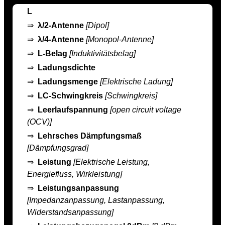
L
⇒
λ/2-Antenne
[Dipol]
⇒
λ/4-Antenne
[Monopol-Antenne]
⇒
L-Belag
[Induktivitätsbelag]
⇒
Ladungsdichte
⇒
Ladungsmenge
[Elektrische Ladung]
⇒
LC-Schwingkreis
[Schwingkreis]
⇒
Leerlaufspannung
[open circuit voltage
(OCV)]
⇒
Lehrsches Dämpfungsmaß
[Dämpfungsgrad]
⇒
Leistung
[Elektrische Leistung,
Energiefluss, Wirkleistung]
⇒
Leistungsanpassung
[Impedanzanpassung, Lastanpassung,
Widerstandsanpassung]