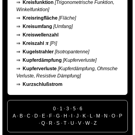
⇒
Kreisfunktion
[Trigonometrische Funktion,
Winkelfunktion]
⇒
Kreisringfläche
[Fläche]
⇒
Kreisumfang
[Umfang]
⇒
Kreiswellenzahl
π
⇒
Kreiszahl
[Pi]
⇒
Kugelstrahler
[Isotropantenne]
⇒
Kupferdämpfung
[Kupferverluste]
⇒
Kupferverluste
[Kupferdämpfung, Ohmsche
Verluste, Resistive Dämpfung]
⇒
Kurzschlußstrom
0
·
1
·
3
·
5
·
6
A
·
B
·
C
·
D
·
E
·
F
·
G
·
H
·
I
·
J
·
K
·
L
·
M
·
N
·
O
·
P
·
Q
·
R
·
S
·
T
·
U
·
V
·
W
·
Z