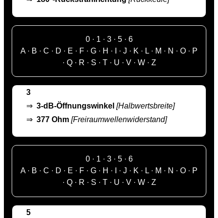
0
·
1
·
3
·
5
·
6
A
·
B
·
C
·
D
·
E
·
F
·
G
·
H
·
I
·
J
·
K
·
L
·
M
·
N
·
O
·
P
·
Q
·
R
·
S
·
T
·
U
·
V
·
W
·
Z
3
⇒
3-dB-Öffnungswinkel
[Halbwertsbreite]
⇒
377 Ohm
[Freiraumwellenwiderstand]
0
·
1
·
3
·
5
·
6
A
·
B
·
C
·
D
·
E
·
F
·
G
·
H
·
I
·
J
·
K
·
L
·
M
·
N
·
O
·
P
·
Q
·
R
·
S
·
T
·
U
·
V
·
W
·
Z
5