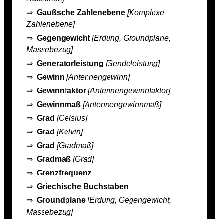
⇒
Gaußsche Zahlenebene
[Komplexe
Zahlenebene]
⇒
Gegengewicht
[Erdung, Groundplane,
Massebezug]
⇒
Generatorleistung
[Sendeleistung]
⇒
Gewinn
[Antennengewinn]
⇒
Gewinnfaktor
[Antennengewinnfaktor]
⇒
Gewinnmaß
[Antennengewinnmaß]
⇒
Grad
[Celsius]
⇒
Grad
[Kelvin]
⇒
Grad
[Gradmaß]
⇒
Gradmaß
[Grad]
⇒
Grenzfrequenz
⇒
Griechische Buchstaben
⇒
Groundplane
[Erdung, Gegengewicht,
Massebezug]