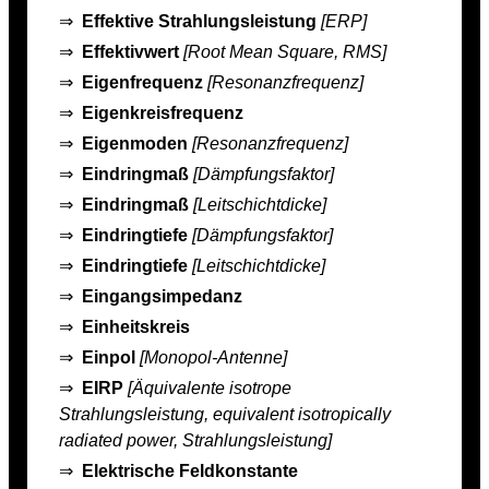
⇒
Effektive Strahlungsleistung
[ERP]
⇒
Effektivwert
[Root Mean Square, RMS]
⇒
Eigenfrequenz
[Resonanzfrequenz]
⇒
Eigenkreisfrequenz
⇒
Eigenmoden
[Resonanzfrequenz]
⇒
Eindringmaß
[Dämpfungsfaktor]
⇒
Eindringmaß
[Leitschichtdicke]
⇒
Eindringtiefe
[Dämpfungsfaktor]
⇒
Eindringtiefe
[Leitschichtdicke]
⇒
Eingangsimpedanz
⇒
Einheitskreis
⇒
Einpol
[Monopol-Antenne]
⇒
EIRP
[Äquivalente isotrope
Strahlungsleistung, equivalent isotropically
radiated power, Strahlungsleistung]
⇒
Elektrische Feldkonstante