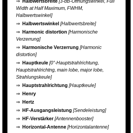
⇒
Halbwertsbreite
[3-dB-Öffnungswinkel, Full
Width at Half Maximum, FWHM,
Halbwertswinkel]
⇒
Halbwertswinkel
[Halbwertsbreite]
⇒
Harmonic distortion
[Harmonische
Verzerrung]
⇒
Harmonische Verzerrung
[Harmonic
distortion]
⇒
Hauptkeule
[0°-Hauptstrahlrichtung,
Hauptstrahlrichtng, main lobe, major lobe,
Strahlungskeule]
⇒
Hauptstrahlrichtung
[Hauptkeule]
⇒
Henry
⇒
Hertz
⇒
HF-Ausgangsleistung
[Sendeleistung]
⇒
HF-Verstärker
[Antennenbooster]
⇒
Horizontal-Antenne
[Horizontalantenne]