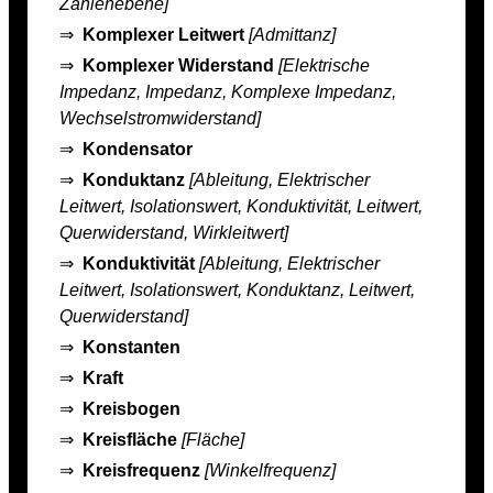
Zahlenebene]
⇒
Komplexer Leitwert
[Admittanz]
⇒
Komplexer Widerstand
[Elektrische
Impedanz, Impedanz, Komplexe Impedanz,
Wechselstromwiderstand]
⇒
Kondensator
⇒
Konduktanz
[Ableitung, Elektrischer
Leitwert, Isolationswert, Konduktivität, Leitwert,
Querwiderstand, Wirkleitwert]
⇒
Konduktivität
[Ableitung, Elektrischer
Leitwert, Isolationswert, Konduktanz, Leitwert,
Querwiderstand]
⇒
Konstanten
⇒
Kraft
⇒
Kreisbogen
⇒
Kreisfläche
[Fläche]
⇒
Kreisfrequenz
[Winkelfrequenz]