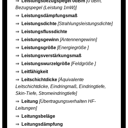
⇒
Leistungsbezugspegel 0dBm
[0 dBm,
Bezugspegel (Leistung 1mW)]
⇒
Leistungsdämpfungsmaß
⇒
Leistungsdichte
[Strahlungsleistungsdichte]
⇒
Leistungsflussdichte
⇒
Leistungsgewinn
[Antennengewinn]
⇒
Leistungsgröße
[Energiegröße ]
⇒
Leistungsverstärkungsmaß
⇒
Leistungswurzelgröße
[Feldgröße ]
⇒
Leitfähigkeit
⇒
Leitschichtdicke
[Äquivalente
Leitschichtdicke, Eindringmaß, Eindringtiefe,
Skin-Tiefe, Stromeindringtiefe]
⇒
Leitung
[Übertragungsverhalten HF-
Leitungen]
⇒
Leitungsbeläge
⇒
Leitungsdämpfung