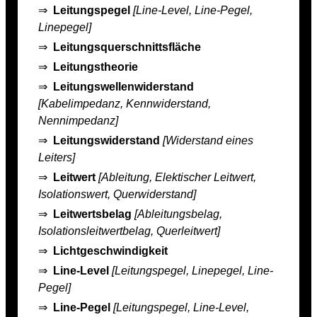
⇒
Leitungspegel
[Line-Level, Line-Pegel,
Linepegel]
⇒
Leitungsquerschnittsfläche
⇒
Leitungstheorie
⇒
Leitungswellenwiderstand
[Kabelimpedanz, Kennwiderstand,
Nennimpedanz]
⇒
Leitungswiderstand
[Widerstand eines
Leiters]
⇒
Leitwert
[Ableitung, Elektischer Leitwert,
Isolationswert, Querwiderstand]
⇒
Leitwertsbelag
[Ableitungsbelag,
Isolationsleitwertbelag, Querleitwert]
⇒
Lichtgeschwindigkeit
⇒
Line-Level
[Leitungspegel, Linepegel, Line-
Pegel]
⇒
Line-Pegel
[Leitungspegel, Line-Level,