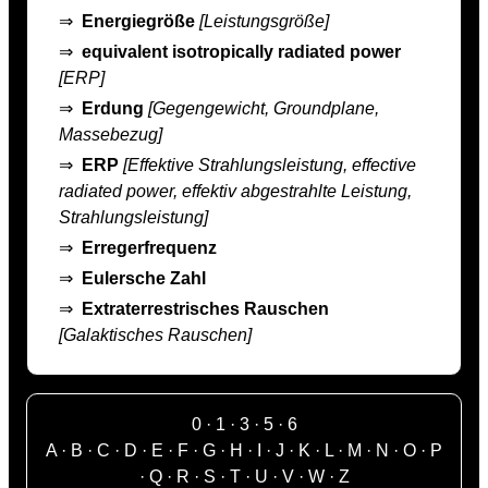
⇒
Energiegröße
[Leistungsgröße]
⇒
equivalent isotropically radiated power
[ERP]
⇒
Erdung
[Gegengewicht, Groundplane,
Massebezug]
⇒
ERP
[Effektive Strahlungsleistung, effective
radiated power, effektiv abgestrahlte Leistung,
Strahlungsleistung]
⇒
Erregerfrequenz
⇒
Eulersche Zahl
⇒
Extraterrestrisches Rauschen
[Galaktisches Rauschen]
0
·
1
·
3
·
5
·
6
A
·
B
·
C
·
D
·
E
·
F
·
G
·
H
·
I
·
J
·
K
·
L
·
M
·
N
·
O
·
P
·
Q
·
R
·
S
·
T
·
U
·
V
·
W
·
Z