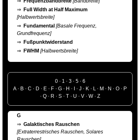
⇒
Frequenzbandbreite
[Bandbreite]
⇒
Full Width at Half Maximum
[Halbwertsbreite]
⇒
Fundamental
[Basale Frequenz,
Grundfrequenz]
⇒
Fußpunktwiderstand
⇒
FWHM
[Halbwertsbreite]
0
·
1
·
3
·
5
·
6
A
·
B
·
C
·
D
·
E
·
F
·
G
·
H
·
I
·
J
·
K
·
L
·
M
·
N
·
O
·
P
·
Q
·
R
·
S
·
T
·
U
·
V
·
W
·
Z
G
⇒
Galaktisches Rauschen
[Extraterrestrisches Rauschen, Solares
Rauschen]