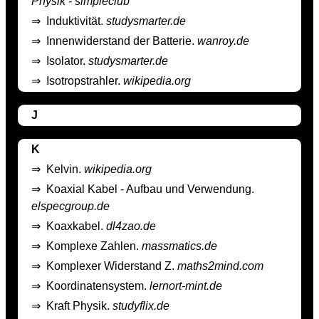
Physik - simpleclub
⇒
Induktivität.
studysmarter.de
⇒
Innenwiderstand der Batterie.
wanroy.de
⇒
Isolator.
studysmarter.de
⇒
Isotropstrahler.
wikipedia.org
J
K
⇒
Kelvin.
wikipedia.org
⇒
Koaxial Kabel - Aufbau und Verwendung.
elspecgroup.de
⇒
Koaxkabel.
dl4zao.de
⇒
Komplexe Zahlen.
massmatics.de
⇒
Komplexer Widerstand Z.
maths2mind.com
⇒
Koordinatensystem.
lernort-mint.de
⇒
Kraft Physik.
studyflix.de