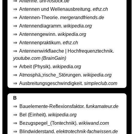
⇒
Antenne.
uni-rostock.de
⇒
Antennen und Wellenausbreitung.
ethz.ch
⇒
Antennen-Theorie.
mergerandfriends.de
⇒
Antennendiagramm.
wikipedia.org
⇒
Antennengewinn.
wikipedia.org
⇒
Antennenpraktikum.
ethz.ch
⇒
Antennenwirkflaeche | Hochfrequenztechnik.
youtube.com (BrainGain)
⇒
Arbeit (Physik).
wikipedia.org
⇒
Atmosphä,;rische_Störungen.
wikipedia.org
⇒
Ausbreitungsgeschwindigkeit.
simpleclub.com
B
⇒
Bauelemente-Reflexionsfaktor.
funkamateur.de
⇒
Bel (Einheit).
wikipedia.org
⇒
Bezugspegel_(Tontechnik).
wikiwand.com
⇒
Blindwiderstand.
elektrotechnik-fachwissen.de