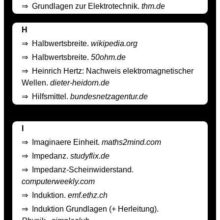
⇒
Grundlagen zur Elektrotechnik.
thm.de
H
⇒
Halbwertsbreite.
wikipedia.org
⇒
Halbwertsbreite.
50ohm.de
⇒
Heinrich Hertz: Nachweis elektromagnetischer
Wellen.
dieter-heidorn.de
⇒
Hilfsmittel.
bundesnetzagentur.de
I
⇒
Imaginaere Einheit.
maths2mind.com
⇒
Impedanz.
studyflix.de
⇒
Impedanz-Scheinwiderstand.
computerweekly.com
⇒
Induktion.
emf.ethz.ch
⇒
Induktion Grundlagen (+ Herleitung).