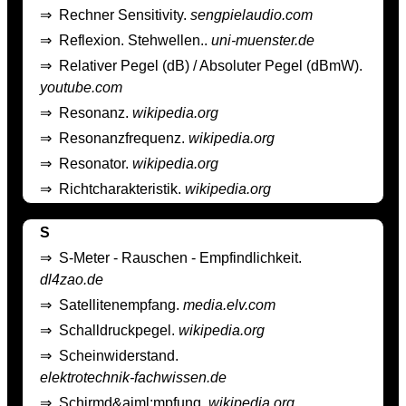
⇒
Rechner Sensitivity.
sengpielaudio.com
⇒
Reflexion. Stehwellen..
uni-muenster.de
⇒
Relativer Pegel (dB) / Absoluter Pegel (dBmW).
youtube.com
⇒
Resonanz.
wikipedia.org
⇒
Resonanzfrequenz.
wikipedia.org
⇒
Resonator.
wikipedia.org
⇒
Richtcharakteristik.
wikipedia.org
S
⇒
S-Meter - Rauschen - Empfindlichkeit.
dl4zao.de
⇒
Satellitenempfang.
media.elv.com
⇒
Schalldruckpegel.
wikipedia.org
⇒
Scheinwiderstand.
elektrotechnik-fachwissen.de
⇒
Schirmd&aiml;mpfung.
wikipedia.org