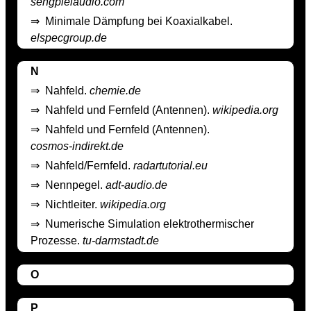
sengpielaudio.com
⇒
Minimale Dämpfung bei Koaxialkabel.
elspecgroup.de
N
⇒
Nahfeld.
chemie.de
⇒
Nahfeld und Fernfeld (Antennen).
wikipedia.org
⇒
Nahfeld und Fernfeld (Antennen).
cosmos-indirekt.de
⇒
Nahfeld/Fernfeld.
radartutorial.eu
⇒
Nennpegel.
adt-audio.de
⇒
Nichtleiter.
wikipedia.org
⇒
Numerische Simulation elektrothermischer
Prozesse.
tu-darmstadt.de
O
P