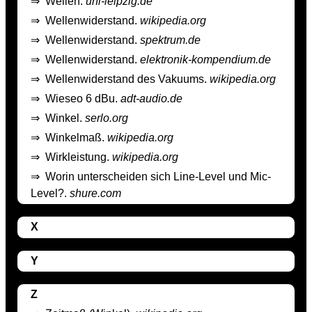
⇒
Wellen.
uni-leipzig.de
⇒
Wellenwiderstand.
wikipedia.org
⇒
Wellenwiderstand.
spektrum.de
⇒
Wellenwiderstand.
elektronik-kompendium.de
⇒
Wellenwiderstand des Vakuums.
wikipedia.org
⇒
Wieseo 6 dBu.
adt-audio.de
⇒
Winkel.
serlo.org
⇒
Winkelmaß.
wikipedia.org
⇒
Wirkleistung.
wikipedia.org
⇒
Worin unterscheiden sich Line-Level und Mic-
Level?.
shure.com
X
Y
Z