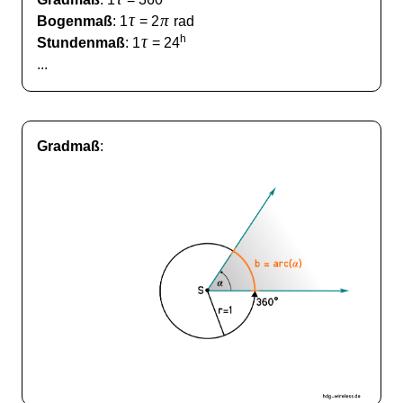
τ
π
Bogenmaß
: 1
= 2
rad
τ
h
Stundenmaß
: 1
= 24
...
Gradmaß
: