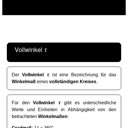
Vollwinkel
τ
τ
Der
Vollwinkel
ist eine Bezeichnung für das
Winkelmaß
eines
vollständigen Kreises
.
τ
Für den
Vollwinkel
gibt es unterschiedliche
Werte und Einheiten in Abhängigkeit von den
betrachteten
Winkelmaßen
:
τ
Gradmaß
: 1
= 360°