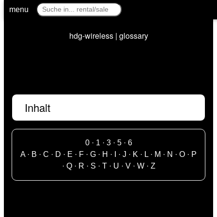
menu
hdg-wireless | glossary
Inhalt
0
·
1
·
3
·
5
·
6
A
·
B
·
C
·
D
·
E
·
F
·
G
·
H
·
I
·
J
·
K
·
L
·
M
·
N
·
O
·
P
·
Q
·
R
·
S
·
T
·
U
·
V
·
W
·
Z