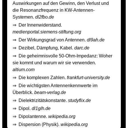
Auswirkungen auf den Gewinn, den Verlust und
die Resonanzfrequenz in KW­-Antennen­-
Systemen.
dl2fbo.de
⇒
Der Innenwiderstand.
medienportal.siemens-stiftung.org
⇒
Der Wirkungsgrad von Antennen.
dl9ah.de
⇒
Dezibel, Dämpfung, Kabel.
darc.de
⇒
Die geheimnisvolle 50-Ohm-Impedanz: Woher
sie kommt und warum wir sie verwenden.
altium.com
⇒
Die komplexen Zahlen.
frankfurt-university.de
⇒
Die wichtigsten Antennenkennwerte im
Überblick.
beam-verlag.de
⇒
Dielektrizitätskonstante.
studyflix.de
⇒
Dipol.
dl1glh.de
⇒
Dipolantenne.
wikipedia.org
⇒
Dispersion (Physik).
wikipedia.org