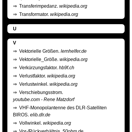
⇒
Transferimpedanz.
wikipedia.org
⇒
Transformator.
wikipedia.org
U
V
⇒
Vektorielle Größen.
lernhelfer.de
⇒
Vektorielle_Größe.
wikipedia.org
⇒
Verkürzungsfaktor.
hb9f.ch
⇒
Verlustfaktor.
wikipedia.org
⇒
Verlustwinkel.
wikipedia.org
⇒
Verschiebungsstrom.
youtube.com - Rene Matzdorf
⇒
VHF-Monopolantenne des DLR-Satelliten
BIROS.
elib.dlr.de
⇒
Vollwinkel.
wikipedia.org
⇒
Vor-/Rückverhältnis.
50ohm.de