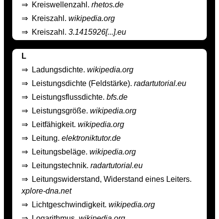
⇒
Kreiswellenzahl.
rhetos.de
⇒
Kreiszahl.
wikipedia.org
⇒
Kreiszahl.
3.1415926[...].eu
L
⇒
Ladungsdichte.
wikipedia.org
⇒
Leistungsdichte (Feldstärke).
radartutorial.eu
⇒
Leistungsflussdichte.
bfs.de
⇒
Leistungsgröße.
wikipedia.org
⇒
Leitfähigkeit.
wikipedia.org
⇒
Leitung.
elektroniktutor.de
⇒
Leitungsbeläge.
wikipedia.org
⇒
Leitungstechnik.
radartutorial.eu
⇒
Leitungswiderstand, Widerstand eines Leiters.
xplore-dna.net
⇒
Lichtgeschwindigkeit.
wikipedia.org
⇒
Logarithmus.
wikipedia.org