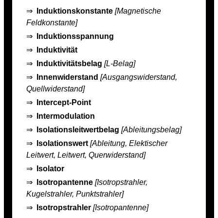
⇒
Induktionskonstante
[Magnetische
Feldkonstante]
⇒
Induktionsspannung
⇒
Induktivität
⇒
Induktivitätsbelag
[L-Belag]
⇒
Innenwiderstand
[Ausgangswiderstand,
Quellwiderstand]
⇒
Intercept-Point
⇒
Intermodulation
⇒
Isolationsleitwertbelag
[Ableitungsbelag]
⇒
Isolationswert
[Ableitung, Elektischer
Leitwert, Leitwert, Querwiderstand]
⇒
Isolator
⇒
Isotropantenne
[Isotropstrahler,
Kugelstrahler, Punktstrahler]
⇒
Isotropstrahler
[Isotropantenne]