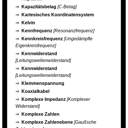
⇒
Kapazitätsbelag
[C-Belag]
⇒
Kartesisches Koordinatensystem
⇒
Kelvin
⇒
Kennfrequenz
[Resonanzfrequenz]
⇒
Kennkreisfrequenz
[Ungedämpfte
Eigenkreisfrequenz]
⇒
Kennwiderstand
[Leitungswellenwiderstand]
⇒
Kennwiderstand
[Leitungswellenwiderstand]
⇒
Klemmenspannung
⇒
Koaxialkabel
⇒
Komplexe Impedanz
[Komplexer
Widerstand]
⇒
Komplexe Zahlen
⇒
Komplexe Zahlenebene
[Gaußsche