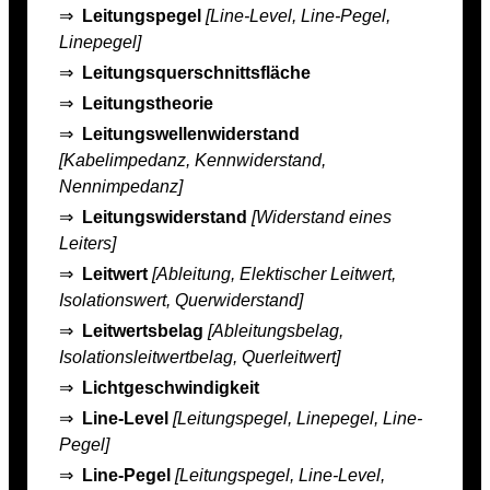
⇒
Leitungspegel
[Line-Level, Line-Pegel,
Linepegel]
⇒
Leitungsquerschnittsfläche
⇒
Leitungstheorie
⇒
Leitungswellenwiderstand
[Kabelimpedanz, Kennwiderstand,
Nennimpedanz]
⇒
Leitungswiderstand
[Widerstand eines
Leiters]
⇒
Leitwert
[Ableitung, Elektischer Leitwert,
Isolationswert, Querwiderstand]
⇒
Leitwertsbelag
[Ableitungsbelag,
Isolationsleitwertbelag, Querleitwert]
⇒
Lichtgeschwindigkeit
⇒
Line-Level
[Leitungspegel, Linepegel, Line-
Pegel]
⇒
Line-Pegel
[Leitungspegel, Line-Level,