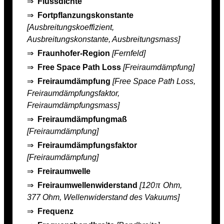
⇒
Flussdichte
⇒
Fortpflanzungskonstante
[Ausbreitungskoeffizient,
Ausbreitungskonstante, Ausbreitungsmass]
⇒
Fraunhofer-Region
[Fernfeld]
⇒
Free Space Path Loss
[Freiraumdämpfung]
⇒
Freiraumdämpfung
[Free Space Path Loss,
Freiraumdämpfungsfaktor,
Freiraumdämpfungsmass]
⇒
Freiraumdämpfungmaß
[Freiraumdämpfung]
⇒
Freiraumdämpfungsfaktor
[Freiraumdämpfung]
⇒
Freiraumwelle
π
⇒
Freiraumwellenwiderstand
[120
Ohm,
377 Ohm, Wellenwiderstand des Vakuums]
⇒
Frequenz