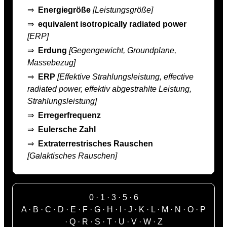
⇒
Energiegröße
[Leistungsgröße]
⇒
equivalent isotropically radiated power
[ERP]
⇒
Erdung
[Gegengewicht, Groundplane,
Massebezug]
⇒
ERP
[Effektive Strahlungsleistung, effective
radiated power, effektiv abgestrahlte Leistung,
Strahlungsleistung]
⇒
Erregerfrequenz
⇒
Eulersche Zahl
⇒
Extraterrestrisches Rauschen
[Galaktisches Rauschen]
0
·
1
·
3
·
5
·
6
A
·
B
·
C
·
D
·
E
·
F
·
G
·
H
·
I
·
J
·
K
·
L
·
M
·
N
·
O
·
P
·
Q
·
R
·
S
·
T
·
U
·
V
·
W
·
Z