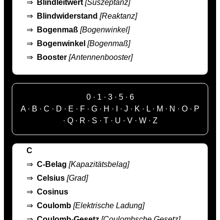
⇒
Blindleitwert
[Suszeptanz]
⇒
Blindwiderstand
[Reaktanz]
⇒
Bogenmaß
[Bogenwinkel]
⇒
Bogenwinkel
[Bogenmaß]
⇒
Booster
[Antennenbooster]
0
·
1
·
3
·
5
·
6
A
·
B
·
C
·
D
·
E
·
F
·
G
·
H
·
I
·
J
·
K
·
L
·
M
·
N
·
O
·
P
·
Q
·
R
·
S
·
T
·
U
·
V
·
W
·
Z
C
⇒
C-Belag
[Kapazitätsbelag]
⇒
Celsius
[Grad]
⇒
Cosinus
⇒
Coulomb
[Elektrische Ladung]
⇒
Coulomb-Gesetz
[Coulombsche Gesetz]