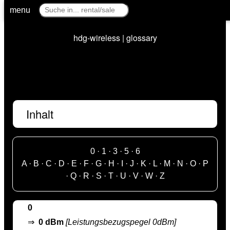
menu
hdg-wireless | glossary
Inhalt
0
·
1
·
3
·
5
·
6
A
·
B
·
C
·
D
·
E
·
F
·
G
·
H
·
I
·
J
·
K
·
L
·
M
·
N
·
O
·
P
·
Q
·
R
·
S
·
T
·
U
·
V
·
W
·
Z
0
⇒
0 dBm
[Leistungsbezugspegel 0dBm]