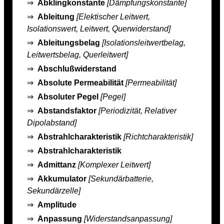
⇒
Abklingkonstante
[Dämpfungskonstante]
⇒
Ableitung
[Elektischer Leitwert,
Isolationswert, Leitwert, Querwiderstand]
⇒
Ableitungsbelag
[Isolationsleitwertbelag,
Leitwertsbelag, Querleitwert]
⇒
Abschlußwiderstand
⇒
Absolute Permeabilität
[Permeabilität]
⇒
Absoluter Pegel
[Pegel]
⇒
Abstandsfaktor
[Periodizität, Relativer
Dipolabstand]
⇒
Abstrahlcharakteristik
[Richtcharakteristik]
⇒
Abstrahlcharakteristik
⇒
Admittanz
[Komplexer Leitwert]
⇒
Akkumulator
[Sekundärbatterie,
Sekundärzelle]
⇒
Amplitude
⇒
Anpassung
[Widerstandsanpassung]