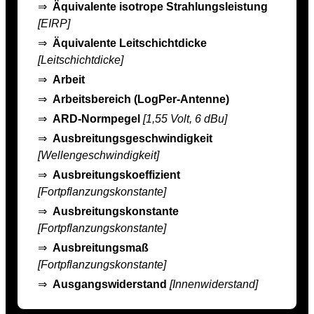
⇒
Äquivalente isotrope Strahlungsleistung
[EIRP]
⇒
Äquivalente Leitschichtdicke
[Leitschichtdicke]
⇒
Arbeit
⇒
Arbeitsbereich (LogPer-Antenne)
⇒
ARD-Normpegel
[1,55 Volt, 6 dBu]
⇒
Ausbreitungsgeschwindigkeit
[Wellengeschwindigkeit]
⇒
Ausbreitungskoeffizient
[Fortpflanzungskonstante]
⇒
Ausbreitungskonstante
[Fortpflanzungskonstante]
⇒
Ausbreitungsmaß
[Fortpflanzungskonstante]
⇒
Ausgangswiderstand
[Innenwiderstand]