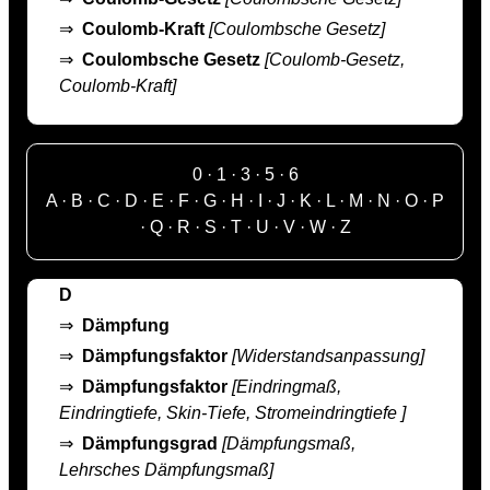
⇒
Coulomb-Kraft
[Coulombsche Gesetz]
⇒
Coulombsche Gesetz
[Coulomb-Gesetz,
Coulomb-Kraft]
0
·
1
·
3
·
5
·
6
A
·
B
·
C
·
D
·
E
·
F
·
G
·
H
·
I
·
J
·
K
·
L
·
M
·
N
·
O
·
P
·
Q
·
R
·
S
·
T
·
U
·
V
·
W
·
Z
D
⇒
Dämpfung
⇒
Dämpfungsfaktor
[Widerstandsanpassung]
⇒
Dämpfungsfaktor
[Eindringmaß,
Eindringtiefe, Skin-Tiefe, Stromeindringtiefe ]
⇒
Dämpfungsgrad
[Dämpfungsmaß,
Lehrsches Dämpfungsmaß]