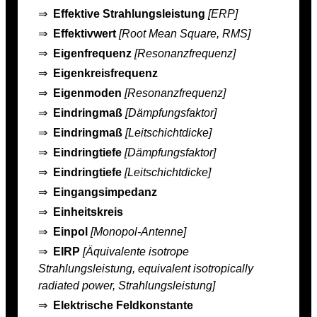
⇒
Effektive Strahlungsleistung
[ERP]
⇒
Effektivwert
[Root Mean Square, RMS]
⇒
Eigenfrequenz
[Resonanzfrequenz]
⇒
Eigenkreisfrequenz
⇒
Eigenmoden
[Resonanzfrequenz]
⇒
Eindringmaß
[Dämpfungsfaktor]
⇒
Eindringmaß
[Leitschichtdicke]
⇒
Eindringtiefe
[Dämpfungsfaktor]
⇒
Eindringtiefe
[Leitschichtdicke]
⇒
Eingangsimpedanz
⇒
Einheitskreis
⇒
Einpol
[Monopol-Antenne]
⇒
EIRP
[Äquivalente isotrope
Strahlungsleistung, equivalent isotropically
radiated power, Strahlungsleistung]
⇒
Elektrische Feldkonstante