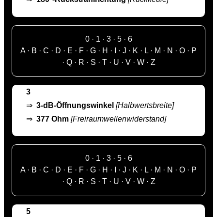
0
·
1
·
3
·
5
·
6
A
·
B
·
C
·
D
·
E
·
F
·
G
·
H
·
I
·
J
·
K
·
L
·
M
·
N
·
O
·
P
·
Q
·
R
·
S
·
T
·
U
·
V
·
W
·
Z
3
⇒
3-dB-Öffnungswinkel
[Halbwertsbreite]
⇒
377 Ohm
[Freiraumwellenwiderstand]
0
·
1
·
3
·
5
·
6
A
·
B
·
C
·
D
·
E
·
F
·
G
·
H
·
I
·
J
·
K
·
L
·
M
·
N
·
O
·
P
·
Q
·
R
·
S
·
T
·
U
·
V
·
W
·
Z
5