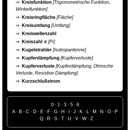
⇒
Kreisfunktion
[Trigonometrische Funktion,
Winkelfunktion]
⇒
Kreisringfläche
[Fläche]
⇒
Kreisumfang
[Umfang]
⇒
Kreiswellenzahl
π
⇒
Kreiszahl
[Pi]
⇒
Kugelstrahler
[Isotropantenne]
⇒
Kupferdämpfung
[Kupferverluste]
⇒
Kupferverluste
[Kupferdämpfung, Ohmsche
Verluste, Resistive Dämpfung]
⇒
Kurzschlußstrom
0
·
1
·
3
·
5
·
6
A
·
B
·
C
·
D
·
E
·
F
·
G
·
H
·
I
·
J
·
K
·
L
·
M
·
N
·
O
·
P
·
Q
·
R
·
S
·
T
·
U
·
V
·
W
·
Z