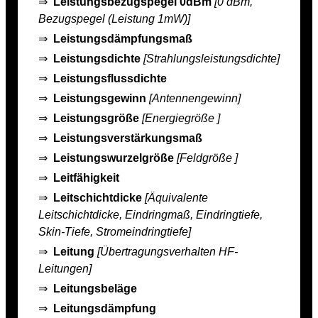
⇒
Leistungsbezugspegel 0dBm
[0 dBm,
Bezugspegel (Leistung 1mW)]
⇒
Leistungsdämpfungsmaß
⇒
Leistungsdichte
[Strahlungsleistungsdichte]
⇒
Leistungsflussdichte
⇒
Leistungsgewinn
[Antennengewinn]
⇒
Leistungsgröße
[Energiegröße ]
⇒
Leistungsverstärkungsmaß
⇒
Leistungswurzelgröße
[Feldgröße ]
⇒
Leitfähigkeit
⇒
Leitschichtdicke
[Äquivalente
Leitschichtdicke, Eindringmaß, Eindringtiefe,
Skin-Tiefe, Stromeindringtiefe]
⇒
Leitung
[Übertragungsverhalten HF-
Leitungen]
⇒
Leitungsbeläge
⇒
Leitungsdämpfung