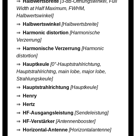
⇒
Halbwertsbreite
[3-dB-Öffnungswinkel, Full
Width at Half Maximum, FWHM,
Halbwertswinkel]
⇒
Halbwertswinkel
[Halbwertsbreite]
⇒
Harmonic distortion
[Harmonische
Verzerrung]
⇒
Harmonische Verzerrung
[Harmonic
distortion]
⇒
Hauptkeule
[0°-Hauptstrahlrichtung,
Hauptstrahlrichtng, main lobe, major lobe,
Strahlungskeule]
⇒
Hauptstrahlrichtung
[Hauptkeule]
⇒
Henry
⇒
Hertz
⇒
HF-Ausgangsleistung
[Sendeleistung]
⇒
HF-Verstärker
[Antennenbooster]
⇒
Horizontal-Antenne
[Horizontalantenne]