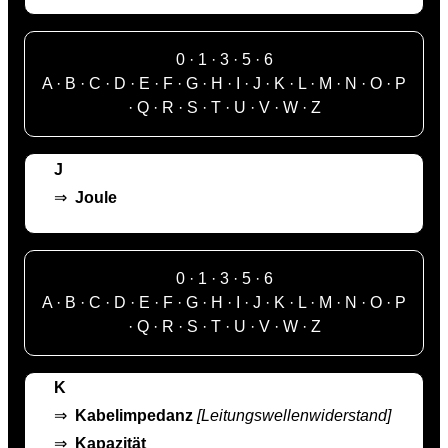
0
·
1
·
3
·
5
·
6
A
·
B
·
C
·
D
·
E
·
F
·
G
·
H
·
I
·
J
·
K
·
L
·
M
·
N
·
O
·
P
·
Q
·
R
·
S
·
T
·
U
·
V
·
W
·
Z
J
⇒
Joule
0
·
1
·
3
·
5
·
6
A
·
B
·
C
·
D
·
E
·
F
·
G
·
H
·
I
·
J
·
K
·
L
·
M
·
N
·
O
·
P
·
Q
·
R
·
S
·
T
·
U
·
V
·
W
·
Z
K
⇒
Kabelimpedanz
[Leitungswellenwiderstand]
⇒
Kapazität