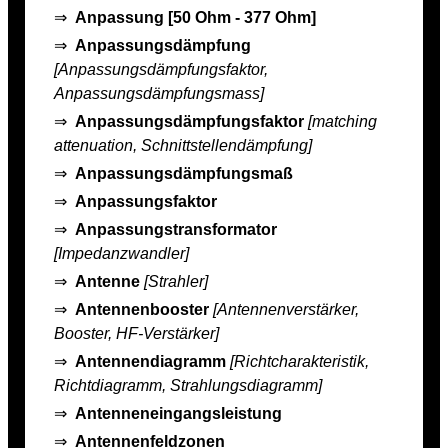
⇒
Anpassung [50 Ohm - 377 Ohm]
⇒
Anpassungsdämpfung
[Anpassungsdämpfungsfaktor,
Anpassungsdämpfungsmass]
⇒
Anpassungsdämpfungsfaktor
[matching
attenuation, Schnittstellendämpfung]
⇒
Anpassungsdämpfungsmaß
⇒
Anpassungsfaktor
⇒
Anpassungstransformator
[Impedanzwandler]
⇒
Antenne
[Strahler]
⇒
Antennenbooster
[Antennenverstärker,
Booster, HF-Verstärker]
⇒
Antennendiagramm
[Richtcharakteristik,
Richtdiagramm, Strahlungsdiagramm]
⇒
Antenneneingangsleistung
⇒
Antennenfeldzonen