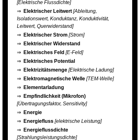
[Elektrische Flussdichte]
⇒
Elektrischer Leitwert
[Ableitung,
Isolationswert, Konduktanz, Konduktivität,
Leitwert, Querwiderstand]
⇒
Elektrischer Strom
[Strom]
⇒
Elektrischer Widerstand
⇒
Elektrisches Feld
[E-Feld]
⇒
Elektrisches Potential
⇒
Elektrizitätsmenge
[Elektrische Ladung]
⇒
Elektromagnetische Welle
[TEM-Welle]
⇒
Elementarladung
⇒
Empfindlichkeit (Mikrofon)
[Übertragungsfaktor, Sensitivity]
⇒
Energie
⇒
Energiefluss
[elektrische Leistung]
⇒
Energieflussdichte
[Strahlungsleistungsdichte]