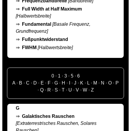
⇒
Frequenzbandbreite
[Bandbreite]
⇒
Full Width at Half Maximum
[Halbwertsbreite]
⇒
Fundamental
[Basale Frequenz,
Grundfrequenz]
⇒
Fußpunktwiderstand
⇒
FWHM
[Halbwertsbreite]
0
·
1
·
3
·
5
·
6
A
·
B
·
C
·
D
·
E
·
F
·
G
·
H
·
I
·
J
·
K
·
L
·
M
·
N
·
O
·
P
·
Q
·
R
·
S
·
T
·
U
·
V
·
W
·
Z
G
⇒
Galaktisches Rauschen
[Extraterrestrisches Rauschen, Solares
Rauschen]