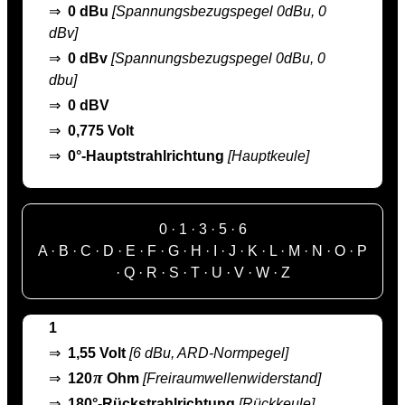
⇒
0 dBu
[Spannungsbezugspegel 0dBu, 0
dBv]
⇒
0 dBv
[Spannungsbezugspegel 0dBu, 0
dbu]
⇒
0 dBV
⇒
0,775 Volt
⇒
0°-Hauptstrahlrichtung
[Hauptkeule]
0
·
1
·
3
·
5
·
6
A
·
B
·
C
·
D
·
E
·
F
·
G
·
H
·
I
·
J
·
K
·
L
·
M
·
N
·
O
·
P
·
Q
·
R
·
S
·
T
·
U
·
V
·
W
·
Z
1
⇒
1,55 Volt
[6 dBu, ARD-Normpegel]
π
⇒
120
Ohm
[Freiraumwellenwiderstand]
⇒
180°-Rückstrahlrichtung
[Rückkeule]