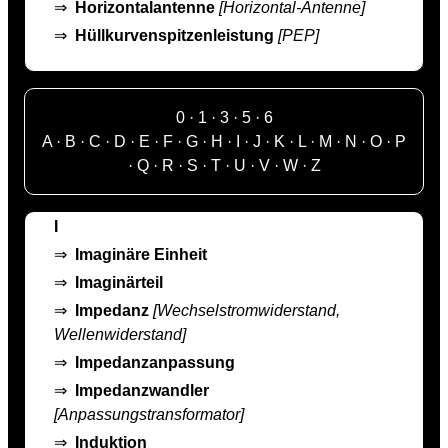
⇒
Horizontalantenne
[Horizontal-Antenne]
⇒
Hüllkurvenspitzenleistung
[PEP]
0
·
1
·
3
·
5
·
6
A
·
B
·
C
·
D
·
E
·
F
·
G
·
H
·
I
·
J
·
K
·
L
·
M
·
N
·
O
·
P
·
Q
·
R
·
S
·
T
·
U
·
V
·
W
·
Z
I
⇒
Imaginäre Einheit
⇒
Imaginärteil
⇒
Impedanz
[Wechselstromwiderstand,
Wellenwiderstand]
⇒
Impedanzanpassung
⇒
Impedanzwandler
[Anpassungstransformator]
⇒
Induktion