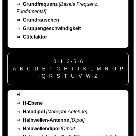
⇒
Grundfrequenz
[Basale Frequenz,
Fundamental]
⇒
Grundrauschen
⇒
Gruppengeschwindigkeit
⇒
Gütefaktor
0
·
1
·
3
·
5
·
6
A
·
B
·
C
·
D
·
E
·
F
·
G
·
H
·
I
·
J
·
K
·
L
·
M
·
N
·
O
·
P
·
Q
·
R
·
S
·
T
·
U
·
V
·
W
·
Z
H
⇒
H-Ebene
⇒
Halbdipol
[Monopol-Antenne]
⇒
Halbwellen-Antenne
[Dipol]
⇒
Halbwellendipol
[Dipol]