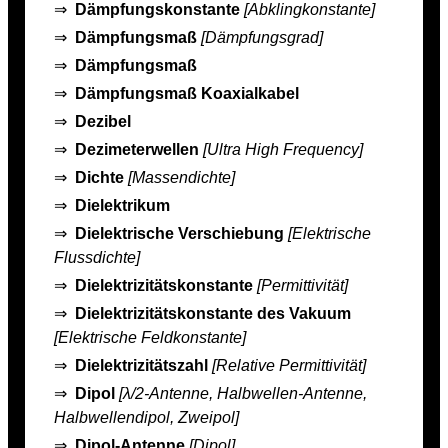
⇒
Dämpfungskonstante
[Abklingkonstante]
⇒
Dämpfungsmaß
[Dämpfungsgrad]
⇒
Dämpfungsmaß
⇒
Dämpfungsmaß Koaxialkabel
⇒
Dezibel
⇒
Dezimeterwellen
[Ultra High Frequency]
⇒
Dichte
[Massendichte]
⇒
Dielektrikum
⇒
Dielektrische Verschiebung
[Elektrische
Flussdichte]
⇒
Dielektrizitätskonstante
[Permittivität]
⇒
Dielektrizitätskonstante des Vakuum
[Elektrische Feldkonstante]
⇒
Dielektrizitätszahl
[Relative Permittivität]
⇒
Dipol
[λ/2-Antenne, Halbwellen-Antenne,
Halbwellendipol, Zweipol]
⇒
Dipol-Antenne
[Dipol]