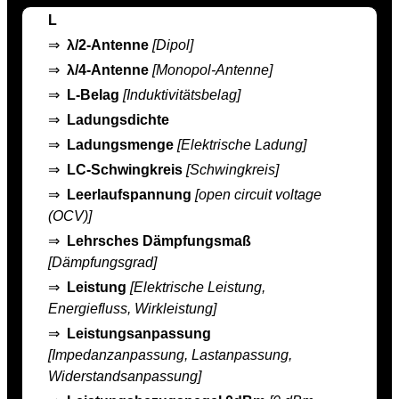
L
⇒
λ/2-Antenne
[Dipol]
⇒
λ/4-Antenne
[Monopol-Antenne]
⇒
L-Belag
[Induktivitätsbelag]
⇒
Ladungsdichte
⇒
Ladungsmenge
[Elektrische Ladung]
⇒
LC-Schwingkreis
[Schwingkreis]
⇒
Leerlaufspannung
[open circuit voltage
(OCV)]
⇒
Lehrsches Dämpfungsmaß
[Dämpfungsgrad]
⇒
Leistung
[Elektrische Leistung,
Energiefluss, Wirkleistung]
⇒
Leistungsanpassung
[Impedanzanpassung, Lastanpassung,
Widerstandsanpassung]