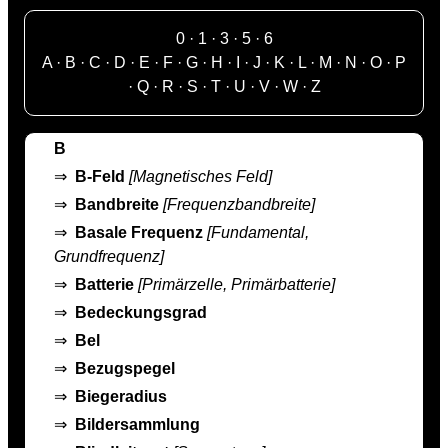
0
·
1
·
3
·
5
·
6
A
·
B
·
C
·
D
·
E
·
F
·
G
·
H
·
I
·
J
·
K
·
L
·
M
·
N
·
O
·
P
·
Q
·
R
·
S
·
T
·
U
·
V
·
W
·
Z
B
⇒
B-Feld
[Magnetisches Feld]
⇒
Bandbreite
[Frequenzbandbreite]
⇒
Basale Frequenz
[Fundamental,
Grundfrequenz]
⇒
Batterie
[Primärzelle, Primärbatterie]
⇒
Bedeckungsgrad
⇒
Bel
⇒
Bezugspegel
⇒
Biegeradius
⇒
Bildersammlung