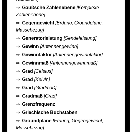
⇒
Gaußsche Zahlenebene
[Komplexe
Zahlenebene]
⇒
Gegengewicht
[Erdung, Groundplane,
Massebezug]
⇒
Generatorleistung
[Sendeleistung]
⇒
Gewinn
[Antennengewinn]
⇒
Gewinnfaktor
[Antennengewinnfaktor]
⇒
Gewinnmaß
[Antennengewinnmaß]
⇒
Grad
[Celsius]
⇒
Grad
[Kelvin]
⇒
Grad
[Gradmaß]
⇒
Gradmaß
[Grad]
⇒
Grenzfrequenz
⇒
Griechische Buchstaben
⇒
Groundplane
[Erdung, Gegengewicht,
Massebezug]