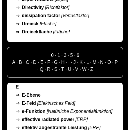
⇒
Directivity
[Richtfaktor]
⇒
dissipation factor
[Verlustfaktor]
⇒
Dreieck
[Fläche]
⇒
Dreieckfläche
[Fläche]
0
·
1
·
3
·
5
·
6
A
·
B
·
C
·
D
·
E
·
F
·
G
·
H
·
I
·
J
·
K
·
L
·
M
·
N
·
O
·
P
·
Q
·
R
·
S
·
T
·
U
·
V
·
W
·
Z
E
⇒
E-Ebene
⇒
E-Feld
[Elektrisches Feld]
⇒
e-Funktion
[Natürliche Exponentialfunktion]
⇒
effective radiated power
[ERP]
⇒
effektiv abgestrahlte Leistung
[ERP]