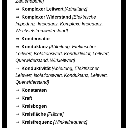
Zahlenebene]
⇒
Komplexer Leitwert
[Admittanz]
⇒
Komplexer Widerstand
[Elektrische
Impedanz, Impedanz, Komplexe Impedanz,
Wechselstromwiderstand]
⇒
Kondensator
⇒
Konduktanz
[Ableitung, Elektrischer
Leitwert, Isolationswert, Konduktivität, Leitwert,
Querwiderstand, Wirkleitwert]
⇒
Konduktivität
[Ableitung, Elektrischer
Leitwert, Isolationswert, Konduktanz, Leitwert,
Querwiderstand]
⇒
Konstanten
⇒
Kraft
⇒
Kreisbogen
⇒
Kreisfläche
[Fläche]
⇒
Kreisfrequenz
[Winkelfrequenz]