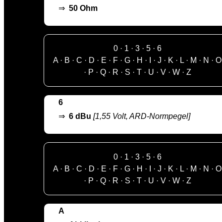
⇒
50 Ohm
0
·
1
·
3
·
5
·
6
A
·
B
·
C
·
D
·
E
·
F
·
G
·
H
·
I
·
J
·
K
·
L
·
M
·
N
·
O
·
P
·
Q
·
R
·
S
·
T
·
U
·
V
·
W
·
Z
6
⇒
6 dBu
[1,55 Volt, ARD-Normpegel]
0
·
1
·
3
·
5
·
6
A
·
B
·
C
·
D
·
E
·
F
·
G
·
H
·
I
·
J
·
K
·
L
·
M
·
N
·
O
·
P
·
Q
·
R
·
S
·
T
·
U
·
V
·
W
·
Z
A