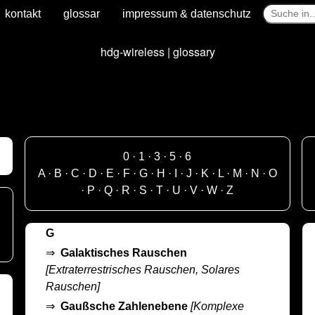
kontakt
glossar
impressum & datenschutz
hdg-wireless | glossary
0
·
1
·
3
·
5
·
6
A
·
B
·
C
·
D
·
E
·
F
·
G
·
H
·
I
·
J
·
K
·
L
·
M
·
N
·
O
·
P
·
Q
·
R
·
S
·
T
·
U
·
V
·
W
·
Z
G
⇒
Galaktisches Rauschen
[Extraterrestrisches Rauschen, Solares
Rauschen]
⇒
Gaußsche Zahlenebene
[Komplexe