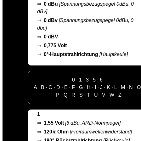
⇒
0 dBu
[Spannungsbezugspegel 0dBu, 0
dBv]
⇒
0 dBv
[Spannungsbezugspegel 0dBu, 0
dbu]
⇒
0 dBV
⇒
0,775 Volt
⇒
0°-Hauptstrahlrichtung
[Hauptkeule]
0
·
1
·
3
·
5
·
6
A
·
B
·
C
·
D
·
E
·
F
·
G
·
H
·
I
·
J
·
K
·
L
·
M
·
N
·
O
·
P
·
Q
·
R
·
S
·
T
·
U
·
V
·
W
·
Z
1
⇒
1,55 Volt
[6 dBu, ARD-Normpegel]
π
⇒
120
Ohm
[Freiraumwellenwiderstand]
⇒
180°-Rückstrahlrichtung
[Rückkeule]