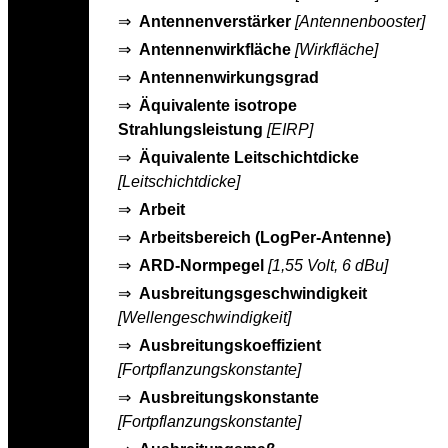
⇒
Antennenverstärker
[Antennenbooster]
⇒
Antennenwirkfläche
[Wirkfläche]
⇒
Antennenwirkungsgrad
⇒
Äquivalente isotrope
Strahlungsleistung
[EIRP]
⇒
Äquivalente Leitschichtdicke
[Leitschichtdicke]
⇒
Arbeit
⇒
Arbeitsbereich (LogPer-Antenne)
⇒
ARD-Normpegel
[1,55 Volt, 6 dBu]
⇒
Ausbreitungsgeschwindigkeit
[Wellengeschwindigkeit]
⇒
Ausbreitungskoeffizient
[Fortpflanzungskonstante]
⇒
Ausbreitungskonstante
[Fortpflanzungskonstante]