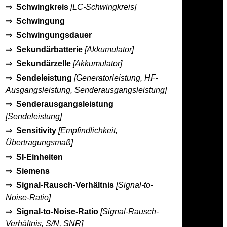
⇒
Schwingkreis
[LC-Schwingkreis]
⇒
Schwingung
⇒
Schwingungsdauer
⇒
Sekundärbatterie
[Akkumulator]
⇒
Sekundärzelle
[Akkumulator]
⇒
Sendeleistung
[Generatorleistung, HF-
Ausgangsleistung, Senderausgangsleistung]
⇒
Senderausgangsleistung
[Sendeleistung]
⇒
Sensitivity
[Empfindlichkeit,
Übertragungsmaß]
⇒
SI-Einheiten
⇒
Siemens
⇒
Signal-Rausch-Verhältnis
[Signal-to-
Noise-Ratio]
⇒
Signal-to-Noise-Ratio
[Signal-Rausch-
Verhältnis, S/N, SNR]