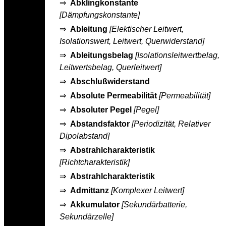
⇒
Abklingkonstante
[Dämpfungskonstante]
⇒
Ableitung
[Elektischer Leitwert,
Isolationswert, Leitwert, Querwiderstand]
⇒
Ableitungsbelag
[Isolationsleitwertbelag,
Leitwertsbelag, Querleitwert]
⇒
Abschlußwiderstand
⇒
Absolute Permeabilität
[Permeabilität]
⇒
Absoluter Pegel
[Pegel]
⇒
Abstandsfaktor
[Periodizität, Relativer
Dipolabstand]
⇒
Abstrahlcharakteristik
[Richtcharakteristik]
⇒
Abstrahlcharakteristik
⇒
Admittanz
[Komplexer Leitwert]
⇒
Akkumulator
[Sekundärbatterie,
Sekundärzelle]