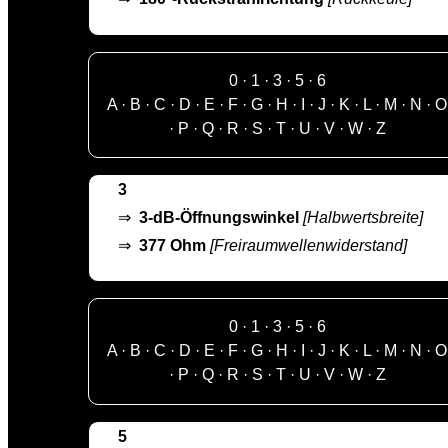
0
·
1
·
3
·
5
·
6
A
·
B
·
C
·
D
·
E
·
F
·
G
·
H
·
I
·
J
·
K
·
L
·
M
·
N
·
O
·
P
·
Q
·
R
·
S
·
T
·
U
·
V
·
W
·
Z
3
⇒
3-dB-Öffnungswinkel
[Halbwertsbreite]
⇒
377 Ohm
[Freiraumwellenwiderstand]
0
·
1
·
3
·
5
·
6
A
·
B
·
C
·
D
·
E
·
F
·
G
·
H
·
I
·
J
·
K
·
L
·
M
·
N
·
O
·
P
·
Q
·
R
·
S
·
T
·
U
·
V
·
W
·
Z
5