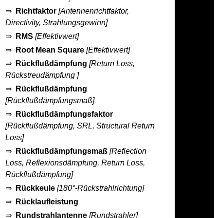
⇒
Richtfaktor
[Antennenrichtfaktor,
Directivity, Strahlungsgewinn]
⇒
RMS
[Effektivwert]
⇒
Root Mean Square
[Effektivwert]
⇒
Rückflußdämpfung
[Return Loss,
Rückstreudämpfung ]
⇒
Rückflußdämpfung
[Rückflußdämpfungsmaß]
⇒
Rückflußdämpfungsfaktor
[Rückflußdämpfung, SRL, Structural Return
Loss]
⇒
Rückflußdämpfungsmaß
[Reflection
Loss, Reflexionsdämpfung, Return Loss,
Rückflußdämpfung]
⇒
Rückkeule
[180°-Rückstrahlrichtung]
⇒
Rücklaufleistung
⇒
Rundstrahlantenne
[Rundstrahler]