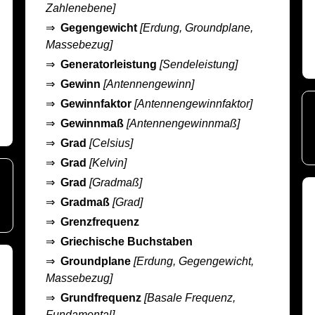
Zahlenebene]
⇒
Gegengewicht
[Erdung, Groundplane,
Massebezug]
⇒
Generatorleistung
[Sendeleistung]
⇒
Gewinn
[Antennengewinn]
⇒
Gewinnfaktor
[Antennengewinnfaktor]
⇒
Gewinnmaß
[Antennengewinnmaß]
⇒
Grad
[Celsius]
⇒
Grad
[Kelvin]
⇒
Grad
[Gradmaß]
⇒
Gradmaß
[Grad]
⇒
Grenzfrequenz
⇒
Griechische Buchstaben
⇒
Groundplane
[Erdung, Gegengewicht,
Massebezug]
⇒
Grundfrequenz
[Basale Frequenz,
Fundamental]