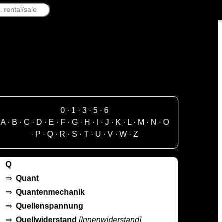
0
·
1
·
3
·
5
·
6
A
·
B
·
C
·
D
·
E
·
F
·
G
·
H
·
I
·
J
·
K
·
L
·
M
·
N
·
O
·
P
·
Q
·
R
·
S
·
T
·
U
·
V
·
W
·
Z
Q
⇒
Quant
⇒
Quantenmechanik
⇒
Quellenspannung
⇒
Quellwiderstand
[Innenwiderstand]