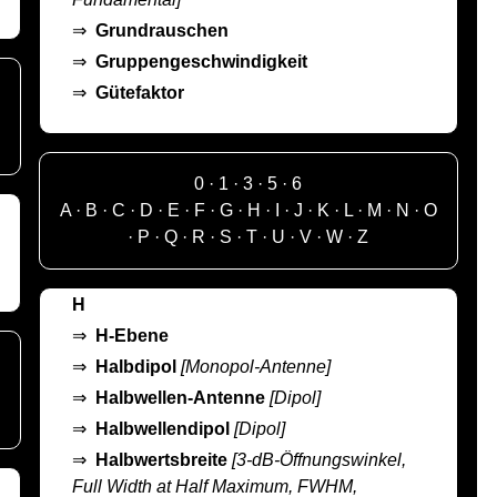
⇒
Grundrauschen
⇒
Gruppengeschwindigkeit
⇒
Gütefaktor
0
·
1
·
3
·
5
·
6
A
·
B
·
C
·
D
·
E
·
F
·
G
·
H
·
I
·
J
·
K
·
L
·
M
·
N
·
O
·
P
·
Q
·
R
·
S
·
T
·
U
·
V
·
W
·
Z
H
⇒
H-Ebene
⇒
Halbdipol
[Monopol-Antenne]
⇒
Halbwellen-Antenne
[Dipol]
⇒
Halbwellendipol
[Dipol]
⇒
Halbwertsbreite
[3-dB-Öffnungswinkel,
Full Width at Half Maximum, FWHM,