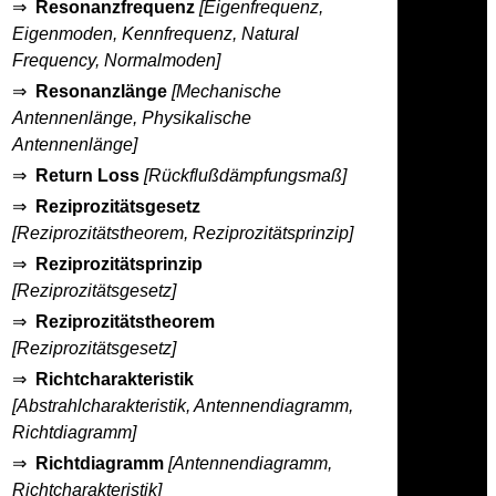
⇒
Resonanzfrequenz
[Eigenfrequenz,
Eigenmoden, Kennfrequenz, Natural
Frequency, Normalmoden]
⇒
Resonanzlänge
[Mechanische
Antennenlänge, Physikalische
Antennenlänge]
⇒
Return Loss
[Rückflußdämpfungsmaß]
⇒
Reziprozitätsgesetz
[Reziprozitätstheorem, Reziprozitätsprinzip]
⇒
Reziprozitätsprinzip
[Reziprozitätsgesetz]
⇒
Reziprozitätstheorem
[Reziprozitätsgesetz]
⇒
Richtcharakteristik
[Abstrahlcharakteristik, Antennendiagramm,
Richtdiagramm]
⇒
Richtdiagramm
[Antennendiagramm,
Richtcharakteristik]