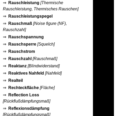
⇒
Rauschleistung
[Thermische
Rauschleistung, Thermisches Rauschen]
⇒
Rauschleistungspegel
⇒
Rauschmaß
[Noise figure (NF),
Rauschzahl]
⇒
Rauschspannung
⇒
Rauschsperre
[Squelch]
⇒
Rauschstrom
⇒
Rauschzahl
[Rauschmaß]
⇒
Reaktanz
[Blindwiderstand]
⇒
Reaktives Nahfeld
[Nahfeld]
⇒
Realteil
⇒
Rechteckfläche
[Fläche]
⇒
Reflection Loss
[Rückflußdämpfungsmaß]
⇒
Reflexionsdämpfung
[Rückflußdämpfungsmaß]