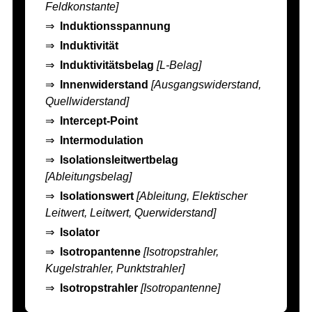
Feldkonstante]
⇒
Induktionsspannung
⇒
Induktivität
⇒
Induktivitätsbelag
[L-Belag]
⇒
Innenwiderstand
[Ausgangswiderstand,
Quellwiderstand]
⇒
Intercept-Point
⇒
Intermodulation
⇒
Isolationsleitwertbelag
[Ableitungsbelag]
⇒
Isolationswert
[Ableitung, Elektischer
Leitwert, Leitwert, Querwiderstand]
⇒
Isolator
⇒
Isotropantenne
[Isotropstrahler,
Kugelstrahler, Punktstrahler]
⇒
Isotropstrahler
[Isotropantenne]