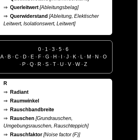
⇒
Querleitwert
[Ableitungsbelag]
⇒
Querwiderstand
[Ableitung, Elektischer
Leitwert, Isolationswert, Leitwert]
0
·
1
·
3
·
5
·
6
A
·
B
·
C
·
D
·
E
·
F
·
G
·
H
·
I
·
J
·
K
·
L
·
M
·
N
·
O
·
P
·
Q
·
R
·
S
·
T
·
U
·
V
·
W
·
Z
R
⇒
Radiant
⇒
Raumwinkel
⇒
Rauschbandbreite
⇒
Rauschen
[Grundrauschen,
Umgebungsrauschen, Rauschteppich]
⇒
Rauschfaktor
[Noise factor (F)]