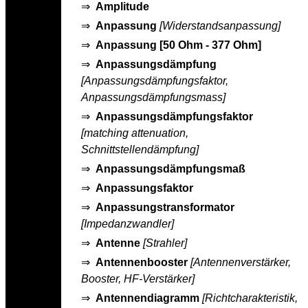
⇒
Amplitude
⇒
Anpassung
[Widerstandsanpassung]
⇒
Anpassung [50 Ohm - 377 Ohm]
⇒
Anpassungsdämpfung
[Anpassungsdämpfungsfaktor,
Anpassungsdämpfungsmass]
⇒
Anpassungsdämpfungsfaktor
[matching attenuation,
Schnittstellendämpfung]
⇒
Anpassungsdämpfungsmaß
⇒
Anpassungsfaktor
⇒
Anpassungstransformator
[Impedanzwandler]
⇒
Antenne
[Strahler]
⇒
Antennenbooster
[Antennenverstärker,
Booster, HF-Verstärker]
⇒
Antennendiagramm
[Richtcharakteristik,