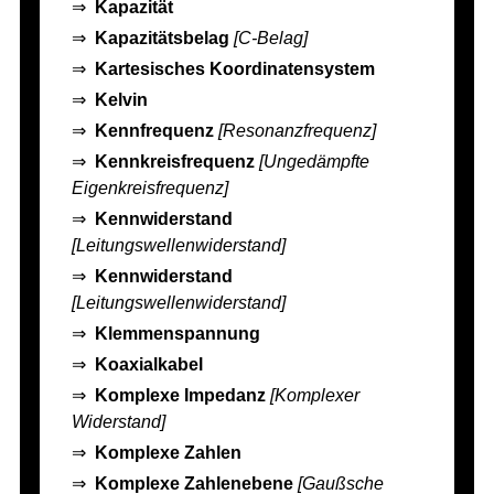
⇒
Kapazität
⇒
Kapazitätsbelag
[C-Belag]
⇒
Kartesisches Koordinatensystem
⇒
Kelvin
⇒
Kennfrequenz
[Resonanzfrequenz]
⇒
Kennkreisfrequenz
[Ungedämpfte
Eigenkreisfrequenz]
⇒
Kennwiderstand
[Leitungswellenwiderstand]
⇒
Kennwiderstand
[Leitungswellenwiderstand]
⇒
Klemmenspannung
⇒
Koaxialkabel
⇒
Komplexe Impedanz
[Komplexer
Widerstand]
⇒
Komplexe Zahlen
⇒
Komplexe Zahlenebene
[Gaußsche