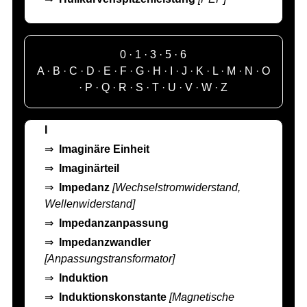
0
·
1
·
3
·
5
·
6
A
·
B
·
C
·
D
·
E
·
F
·
G
·
H
·
I
·
J
·
K
·
L
·
M
·
N
·
O
·
P
·
Q
·
R
·
S
·
T
·
U
·
V
·
W
·
Z
I
⇒
Imaginäre Einheit
⇒
Imaginärteil
⇒
Impedanz
[Wechselstromwiderstand,
Wellenwiderstand]
⇒
Impedanzanpassung
⇒
Impedanzwandler
[Anpassungstransformator]
⇒
Induktion
⇒
Induktionskonstante
[Magnetische