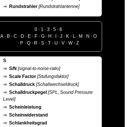
⇒
Rundstrahler
[Rundstrahlantenne]
0
·
1
·
3
·
5
·
6
A
·
B
·
C
·
D
·
E
·
F
·
G
·
H
·
I
·
J
·
K
·
L
·
M
·
N
·
O
·
P
·
Q
·
R
·
S
·
T
·
U
·
V
·
W
·
Z
S
⇒
S/N
[signal-to-noise-ratio]
⇒
Scale Factor
[Stufungsfaktor]
⇒
Schalldruck
[Schallwechseldruck]
⇒
Schalldruckpegel
[SPL, Sound Pressure
Level]
⇒
Scheinleistung
⇒
Scheinwiderstand
⇒
Schlankheitsgrad