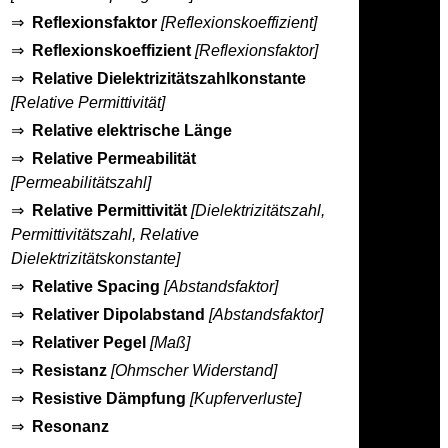
⇒
Reflexionsfaktor
[Reflexionskoeffizient]
⇒
Reflexionskoeffizient
[Reflexionsfaktor]
⇒
Relative Dielektrizitätszahlkonstante
[Relative Permittivität]
⇒
Relative elektrische Länge
⇒
Relative Permeabilität
[Permeabilitätszahl]
⇒
Relative Permittivität
[Dielektrizitätszahl,
Permittivitätszahl, Relative
Dielektrizitätskonstante]
⇒
Relative Spacing
[Abstandsfaktor]
⇒
Relativer Dipolabstand
[Abstandsfaktor]
⇒
Relativer Pegel
[Maß]
⇒
Resistanz
[Ohmscher Widerstand]
⇒
Resistive Dämpfung
[Kupferverluste]
⇒
Resonanz