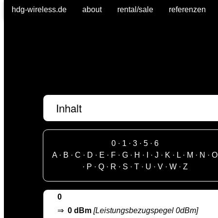
hdg-wireless.de
about
rental/sale
referenzen
Inhalt
0
·
1
·
3
·
5
·
6
A
·
B
·
C
·
D
·
E
·
F
·
G
·
H
·
I
·
J
·
K
·
L
·
M
·
N
·
O
·
P
·
Q
·
R
·
S
·
T
·
U
·
V
·
W
·
Z
0
⇒
0 dBm
[Leistungsbezugspegel 0dBm]