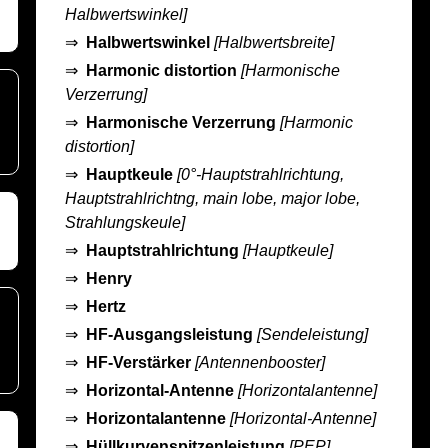
Halbwertswinkel]
⇒
Halbwertswinkel
[Halbwertsbreite]
⇒
Harmonic distortion
[Harmonische
Verzerrung]
⇒
Harmonische Verzerrung
[Harmonic
distortion]
⇒
Hauptkeule
[0°-Hauptstrahlrichtung,
Hauptstrahlrichtng, main lobe, major lobe,
Strahlungskeule]
⇒
Hauptstrahlrichtung
[Hauptkeule]
⇒
Henry
⇒
Hertz
⇒
HF-Ausgangsleistung
[Sendeleistung]
⇒
HF-Verstärker
[Antennenbooster]
⇒
Horizontal-Antenne
[Horizontalantenne]
⇒
Horizontalantenne
[Horizontal-Antenne]
⇒
Hüllkurvenspitzenleistung
[PEP]