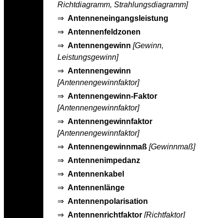
Richtdiagramm, Strahlungsdiagramm]
⇒
Antenneneingangsleistung
⇒
Antennenfeldzonen
⇒
Antennengewinn
[Gewinn,
Leistungsgewinn]
⇒
Antennengewinn
[Antennengewinnfaktor]
⇒
Antennengewinn-Faktor
[Antennengewinnfaktor]
⇒
Antennengewinnfaktor
[Antennengewinnfaktor]
⇒
Antennengewinnmaß
[Gewinnmaß]
⇒
Antennenimpedanz
⇒
Antennenkabel
⇒
Antennenlänge
⇒
Antennenpolarisation
⇒
Antennenrichtfaktor
[Richtfaktor]