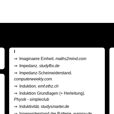
I
⇒
Imaginaere Einheit.
maths2mind.com
⇒
Impedanz.
studyflix.de
⇒
Impedanz-Scheinwiderstand.
computerweekly.com
⇒
Induktion.
emf.ethz.ch
⇒
Induktion Grundlagen (+ Herleitung).
Physik - simpleclub
⇒
Induktivität.
studysmarter.de
⇒
Innenwiderstand der Batterie.
wanroy.de