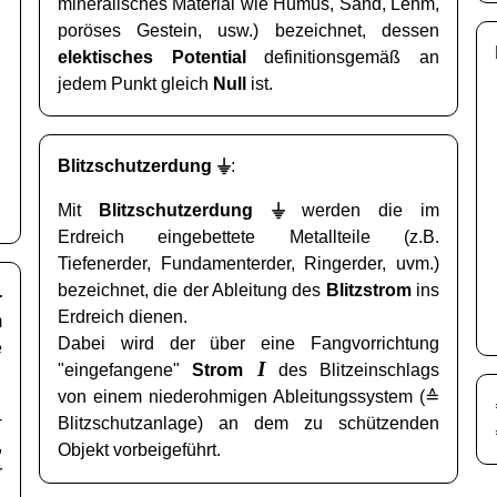
mineralisches Material wie Humus, Sand, Lehm,
poröses Gestein, usw.) bezeichnet, dessen
elektisches Potential
definitionsgemäß an
jedem Punkt gleich
Null
ist.
⏚
Blitzschutzerdung
:
⏚
Mit
Blitzschutzerdung
werden die im
Erdreich eingebettete Metallteile (z.B.
Tiefenerder, Fundamenterder, Ringerder, uvm.)
bezeichnet, die der Ableitung des
Blitzstrom
ins
-
Erdreich dienen.
m
Dabei wird der über eine Fangvorrichtung
e
I
"eingefangene"
Strom
des Blitzeinschlags
von einem niederohmigen Ableitungssystem (≙
-
Blitzschutzanlage) an dem zu schützenden
,
Objekt vorbeigeführt.
r