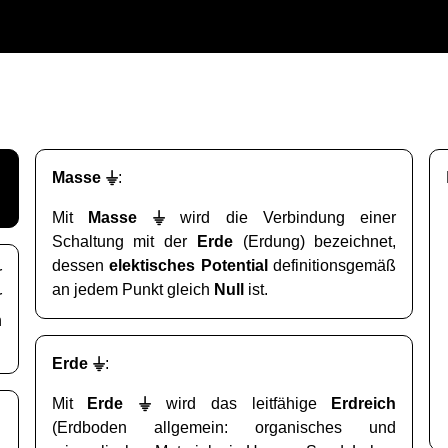
⏚
Masse
:
⏚
Mit
Masse
wird die Verbindung einer
Schaltung mit der
Erde
(Erdung) bezeichnet,
dessen
elektisches Potential
definitionsgemäß
r
an jedem Punkt gleich
Null
ist.
r
h
⏚
Erde
:
⏚
Mit
Erde
wird das leitfähige
Erdreich
(Erdboden allgemein: organisches und