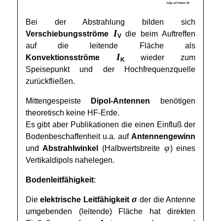
Bei der Abstrahlung bilden sich
I
Verschiebungsströme
die beim Auftreffen
V
auf die leitende Fläche als
I
Konvektionsströme
wieder zum
K
Speisepunkt und der Hochfrequenzquelle
zurückfließen.
Mittengespeiste
Dipol-Antennen
benötigen
theoretisch keine HF-Erde.
Es gibt aber Publikationen die einen Einfluß der
Bodenbeschaffenheit u.a. auf
Antennengewinn
φ
und
Abstrahlwinkel
(Halbwertsbreite
) eines
Vertikaldipols nahelegen.
Bodenleitfähigkeit
:
σ
Die
elektrische Leitfähigkeit
der die Antenne
umgebenden (leitende) Fläche hat direkten