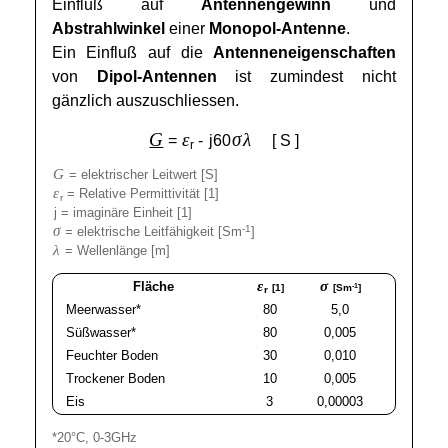
Einfluß auf
Antennengewinn
und
Abstrahlwinkel
einer
Monopol-Antenne
.
Ein Einfluß auf die
Antenneneigenschaften
von
Dipol-Antennen
ist zumindest nicht
gänzlich auszuschliessen.
G
ε
σ
λ
=
-
j60
[ S ]
r
G
= elektrischer Leitwert [S]
ε
= Relative Permittivität [1]
r
j = imaginäre Einheit [1]
σ
-1
= elektrische Leitfähigkeit [Sm
]
λ
= Wellenlänge [m]
ε
σ
Fläche
-1
[1]
[Sm
]
r
Meerwasser*
80
5,0
Süßwasser*
80
0,005
Feuchter Boden
30
0,010
Trockener Boden
10
0,005
Eis
3
0,00003
*20°C, 0-3GHz