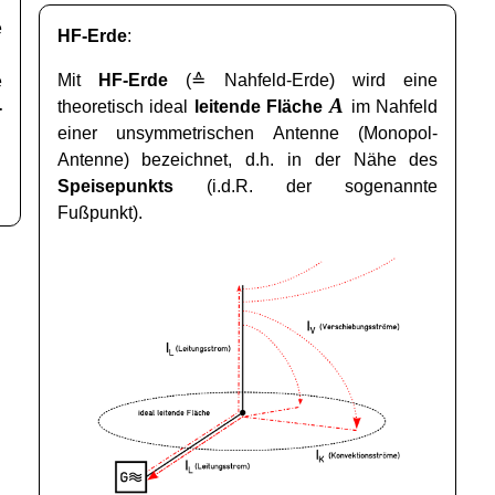
e
HF-Erde
:
Mit
HF-Erde
(≙ Nahfeld-Erde) wird eine
e
A
theoretisch ideal
leitende Fläche
im Nahfeld
-
einer unsymmetrischen Antenne (Monopol-
Antenne) bezeichnet, d.h. in der Nähe des
Speisepunkts
(i.d.R. der sogenannte
Fußpunkt).