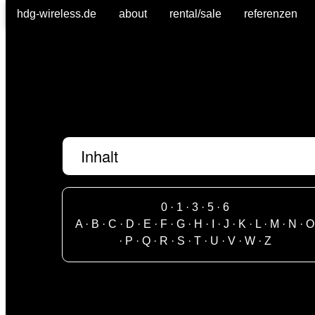
hdg-wireless.de
about
rental/sale
referenzen
Inhalt
0
·
1
·
3
·
5
·
6
A
·
B
·
C
·
D
·
E
·
F
·
G
·
H
·
I
·
J
·
K
·
L
·
M
·
N
·
O
·
P
·
Q
·
R
·
S
·
T
·
U
·
V
·
W
·
Z