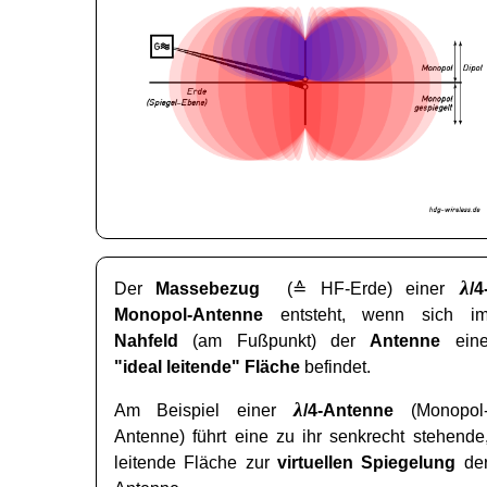
λ
Der
Massebezug
(≙ HF-Erde) einer
/4
Monopol-Antenne
entsteht, wenn sich i
Nahfeld
(am Fußpunkt) der
Antenne
ein
"ideal leitende" Fläche
befindet.
λ
Am Beispiel einer
/4-Antenne
(Monopol
Antenne) führt eine zu ihr senkrecht stehende
leitende Fläche zur
virtuellen Spiegelung
de