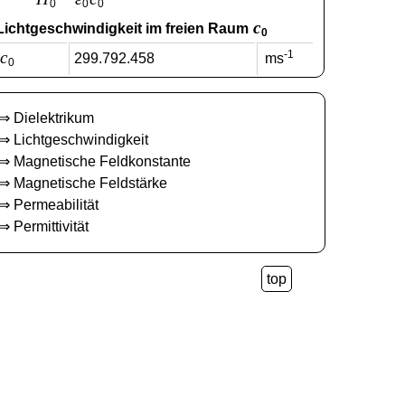
0
0
0
c
Lichtgeschwindigkeit im freien Raum
0
c
-1
299.792.458
ms
0
⇒
Dielektrikum
⇒
Lichtgeschwindigkeit
⇒
Magnetische Feldkonstante
⇒
Magnetische Feldstärke
⇒
Permeabilität
⇒
Permittivität
top