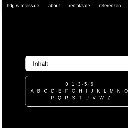
hdg-wireless.de
about
rental/sale
referenzen
Inhalt
0
·
1
·
3
·
5
·
6
A
·
B
·
C
·
D
·
E
·
F
·
G
·
H
·
I
·
J
·
K
·
L
·
M
·
N
·
O
·
P
·
Q
·
R
·
S
·
T
·
U
·
V
·
W
·
Z