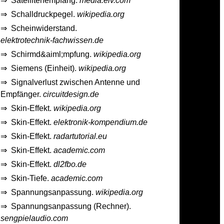
⇒
Satellitenempfang.
media.elv.com
⇒
Schalldruckpegel.
wikipedia.org
⇒
Scheinwiderstand.
elektrotechnik-fachwissen.de
⇒
Schirmd&aiml;mpfung.
wikipedia.org
⇒
Siemens (Einheit).
wikipedia.org
⇒
Signalverlust zwischen Antenne und
Empfänger.
circuitdesign.de
⇒
Skin-Effekt.
wikipedia.org
⇒
Skin-Effekt.
elektronik-kompendium.de
⇒
Skin-Effekt.
radartutorial.eu
⇒
Skin-Effekt.
academic.com
⇒
Skin-Effekt.
dl2fbo.de
⇒
Skin-Tiefe.
academic.com
⇒
Spannungsanpassung.
wikipedia.org
⇒
Spannungsanpassung (Rechner).
sengpielaudio.com