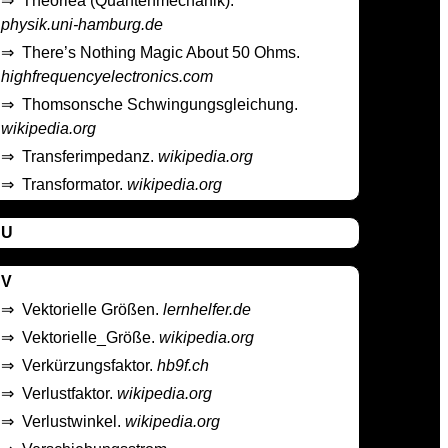
⇒
Theoriea (Quantenmechanik).
physik.uni-hamburg.de
⇒
There’s Nothing Magic About 50 Ohms.
highfrequencyelectronics.com
⇒
Thomsonsche Schwingungsgleichung.
wikipedia.org
⇒
Transferimpedanz.
wikipedia.org
⇒
Transformator.
wikipedia.org
U
V
⇒
Vektorielle Größen.
lernhelfer.de
⇒
Vektorielle_Größe.
wikipedia.org
⇒
Verkürzungsfaktor.
hb9f.ch
⇒
Verlustfaktor.
wikipedia.org
⇒
Verlustwinkel.
wikipedia.org