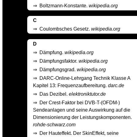
⇒
Boltzmann-Konstante.
wikipedia.org
C
⇒
Coulombsches Gesetz.
wikipedia.org
D
⇒
Dämpfung.
wikipedia.org
⇒
Dämpfungsfaktor.
wikipedia.org
⇒
Dämpfungsgrad.
wikipedia.org
⇒
DARC-Online-Lehrgang Technik Klasse A
Kapitel 13: Frequenzaufbereitung.
darc.de
⇒
Das Dezibel.
elektroniktutor.de
⇒
Der Crest-Faktor bei DVB-T-(OFDM-)
Sendeanlagen und seine Auswirkung auf die
Dimensionierung der Leistungskomponenten.
rohde-schwarz.com
⇒
Der Hauteffekt. Der Skin­Effekt, seine