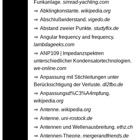
Funkanlage.
simrad-yachting.com
⇒
Abklingkonstante.
wikipedia.org
⇒
Abschlußwiderstand.
vigedo.de
⇒
Abstand zweier Punkte.
studyflix.de
⇒
Angular frequency and frequency.
lambdageeks.com
⇒
ANP109 | Impedanzspektren
unterschiedlicher Kondensatortechnologien.
we-online.com
⇒
Anpassung mit Stichleitungen unter
Berücksichtigung der Verluste.
dl2fbo.de
⇒
Anpassungsd%C3%A4mpfung.
wikipedia.org
⇒
Antenne.
wikipedia.org
⇒
Antenne.
uni-rostock.de
⇒
Antennen und Wellenausbreitung.
ethz.ch
⇒
Antennen-Theorie.
mergerandfriends.de