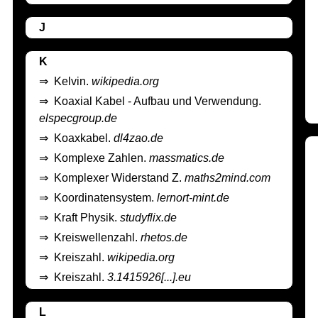
J
K
⇒
Kelvin.
wikipedia.org
⇒
Koaxial Kabel - Aufbau und Verwendung.
elspecgroup.de
⇒
Koaxkabel.
dl4zao.de
⇒
Komplexe Zahlen.
massmatics.de
⇒
Komplexer Widerstand Z.
maths2mind.com
⇒
Koordinatensystem.
lernort-mint.de
⇒
Kraft Physik.
studyflix.de
⇒
Kreiswellenzahl.
rhetos.de
⇒
Kreiszahl.
wikipedia.org
⇒
Kreiszahl.
3.1415926[...].eu
L