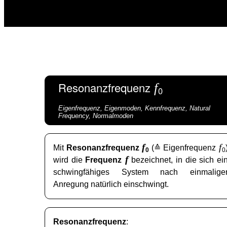
Resonanzfrequenz
f
0
Eigenfrequenz, Eigenmoden, Kennfrequenz, Natural
Frequency, Normalmoden
f
f
Mit
Resonanzfrequenz
(≙ Eigenfrequenz
0
0
f
wird die
Frequenz
bezeichnet, in die sich ei
schwingfähiges System nach einmalige
Anregung natürlich einschwingt.
Resonanzfrequenz
: