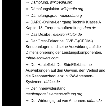
⇒
Dämpfung.
wikipedia.org
⇒
Dämpfungsfaktor.
wikipedia.org
⇒
Dämpfungsgrad.
wikipedia.org
⇒
DARC-Online-Lehrgang Technik Klasse A
Kapitel 13: Frequenzaufbereitung.
darc.de
⇒
Das Dezibel.
elektroniktutor.de
⇒
Der Crest-Faktor bei DVB-T-(OFDM-)
Sendeanlagen und seine Auswirkung auf die
Dimensionierung der Leistungskomponenten.
rohde-schwarz.com
⇒
Der Hauteffekt. Der Skin­Effekt, seine
Auswirkungen auf den Gewinn, den Verlust und
die Resonanzfrequenz in KW­-Antennen­-
Systemen.
dl2fbo.de
⇒
Der Innenwiderstand.
medienportal.siemens-stiftung.org
⇒
Der Wirkungsgrad von Antennen.
dl9ah.de