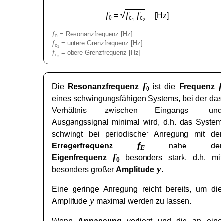
f
f
f
√
=
[Hz]
0
c
c
1
2
f
= Resonanzfrequenz [Hz]
0
f
= untere Grenzfrequenz [Hz]
c
1
f
= obere Grenzfrequenz [Hz]
c
2
f
Die
Resonanzfrequenz
ist die
Frequenz
0
eines schwingungsfähigen Systems, bei der da
Verhältnis zwischen Eingangs- un
Ausgangssignal minimal wird, d.h. das Syste
schwingt bei periodischer Anregung mit de
f
Erregerfrequenz
nahe de
E
f
Eigenfrequenz
besonders stark, d.h. mi
0
y
besonders großer
Amplitude
.
Eine geringe Anregung reicht bereits, um di
y
Amplitude
maximal werden zu lassen.
Wenn
Anpassung
vorliegt und die an ein