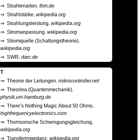
⇒
Strahlenarten.
thm.de
⇒
Strahlstärke.
wikipedia.org
⇒
Strahlungsleistung.
wikipedia.org
⇒
Stromanpassung.
wikipedia.org
⇒
Stromquelle (Schaltungstheorie).
wikipedia.org
⇒
SWR.
darc.de
T
⇒
Theorie der Leitungen.
mikrocontroller.net
⇒
Theoriea (Quantenmechanik).
physik.uni-hamburg.de
⇒
There’s Nothing Magic About 50 Ohms.
highfrequencyelectronics.com
⇒
Thomsonsche Schwingungsgleichung.
wikipedia.org
⇒
Transferimpedanz.
wikipedia.org