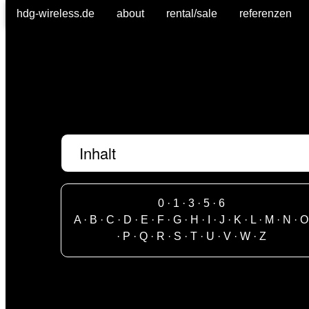
hdg-wireless.de
about
rental/sale
referenzen
Inhalt
0
·
1
·
3
·
5
·
6
A
·
B
·
C
·
D
·
E
·
F
·
G
·
H
·
I
·
J
·
K
·
L
·
M
·
N
·
O
·
P
·
Q
·
R
·
S
·
T
·
U
·
V
·
W
·
Z