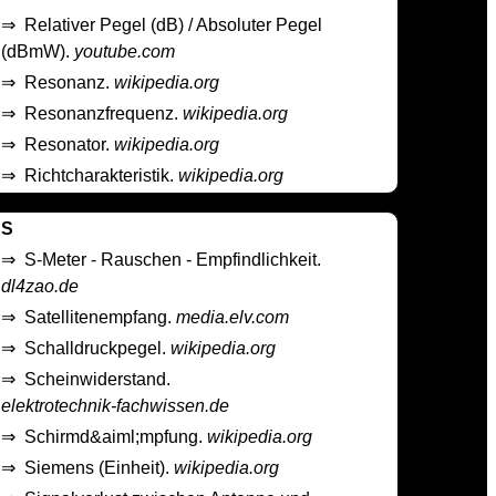
⇒
Relativer Pegel (dB) / Absoluter Pegel
(dBmW).
youtube.com
⇒
Resonanz.
wikipedia.org
⇒
Resonanzfrequenz.
wikipedia.org
⇒
Resonator.
wikipedia.org
⇒
Richtcharakteristik.
wikipedia.org
S
⇒
S-Meter - Rauschen - Empfindlichkeit.
dl4zao.de
⇒
Satellitenempfang.
media.elv.com
⇒
Schalldruckpegel.
wikipedia.org
⇒
Scheinwiderstand.
elektrotechnik-fachwissen.de
⇒
Schirmd&aiml;mpfung.
wikipedia.org
⇒
Siemens (Einheit).
wikipedia.org