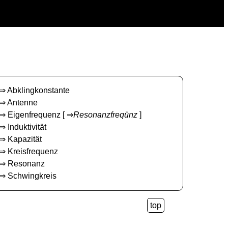
⇒
Abklingkonstante
⇒
Antenne
⇒
Eigenfrequenz
[ ⇒
Resonanzfreqünz
]
⇒
Induktivität
⇒
Kapazität
⇒
Kreisfrequenz
⇒
Resonanz
⇒
Schwingkreis
top