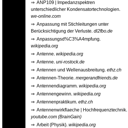
⇒
ANP109 | Impedanzspektren
unterschiedlicher Kondensatortechnologien.
we-online.com
⇒
Anpassung mit Stichleitungen unter
Berücksichtigung der Verluste.
dl2fbo.de
⇒
Anpassungsd%C3%A4mpfung.
wikipedia.org
⇒
Antenne.
wikipedia.org
⇒
Antenne.
uni-rostock.de
⇒
Antennen und Wellenausbreitung.
ethz.ch
⇒
Antennen-Theorie.
mergerandfriends.de
⇒
Antennendiagramm.
wikipedia.org
⇒
Antennengewinn.
wikipedia.org
⇒
Antennenpraktikum.
ethz.ch
⇒
Antennenwirkflaeche | Hochfrequenztechnik.
youtube.com (BrainGain)
⇒
Arbeit (Physik).
wikipedia.org