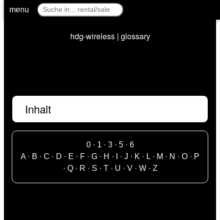
menu
hdg-wireless | glossary
Inhalt
0
·
1
·
3
·
5
·
6
A
·
B
·
C
·
D
·
E
·
F
·
G
·
H
·
I
·
J
·
K
·
L
·
M
·
N
·
O
·
P
·
Q
·
R
·
S
·
T
·
U
·
V
·
W
·
Z