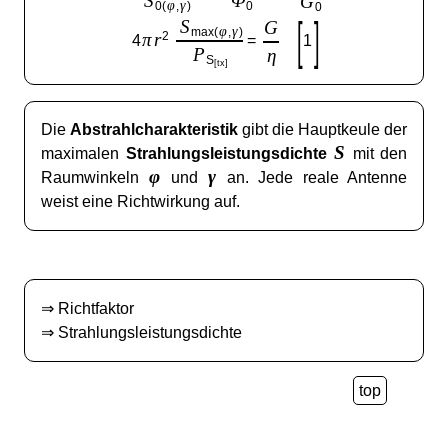
S
Φ
G
φ
γ
0(
,
)
0
0
[
]
S
G
φ
γ
max(
,
)
π
r
2
4
=
1
P
η
S
[tx]
Die
Abstrahlcharakteristik
gibt die Hauptkeule der
S
maximalen
Strahlungsleistungsdichte
mit den
φ
γ
Raumwinkeln
und
an. Jede reale Antenne
weist eine Richtwirkung auf.
⇒
Richtfaktor
⇒
Strahlungsleistungsdichte
top