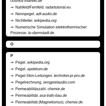
cosmos-indirekt.de
⇒
Nahfeld/Fernfeld.
radartutorial.eu
⇒
Nennpegel.
adt-audio.de
⇒
Nichtleiter.
wikipedia.org
⇒
Numerische Simulation elektrothermischer
Prozesse.
tu-darmstadt.de
O
P
⇒
Pegel.
wikipedia.org
⇒
Pegel.
spektrum.de
⇒
Pegel-Skin-Leitungen.
techniker.pi-pro.de
⇒
Pegelrechnung.
sengpielaudio.com
⇒
Permeabilitäszahl.
chemie.de
⇒
Permeabilität.
asa-trafo-bau.de
⇒
Permeabilität (Magnetismus).
chemie.de