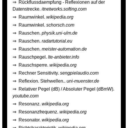
⇒
Rückflussdaempfung - Reflexionen auf der
Datenstrecke.
itnetworks.softing.com
⇒
Raumwinkel.
wikipedia.org
⇒
Raumwinkel.
schorsch.com
⇒
Rauschen.
physik.uni-ulm.de
⇒
Rauschen.
radartutorial.eu
⇒
Rauschen.
meister-automation.de
⇒
Rauschpegel.
lte-anbieter.info
⇒
Rauschsperre.
wikipedia.org
⇒
Rechner Sensitivity.
sengpielaudio.com
⇒
Reflexion. Stehwellen..
uni-muenster.de
⇒
Relativer Pegel (dB) / Absoluter Pegel (dBmW).
youtube.com
⇒
Resonanz.
wikipedia.org
⇒
Resonanzfrequenz.
wikipedia.org
⇒
Resonator.
wikipedia.org
⇒
Richtcharakteristik.
wikipedia.org