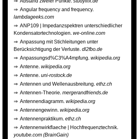
⇒
Abstand zweier Punkte.
studyflix.de
⇒
Angular frequency and frequency.
lambdageeks.com
⇒
ANP109 | Impedanzspektren unterschiedlicher
Kondensatortechnologien.
we-online.com
⇒
Anpassung mit Stichleitungen unter
Berücksichtigung der Verluste.
dl2fbo.de
⇒
Anpassungsd%C3%A4mpfung.
wikipedia.org
⇒
Antenne.
wikipedia.org
⇒
Antenne.
uni-rostock.de
⇒
Antennen und Wellenausbreitung.
ethz.ch
⇒
Antennen-Theorie.
mergerandfriends.de
⇒
Antennendiagramm.
wikipedia.org
⇒
Antennengewinn.
wikipedia.org
⇒
Antennenpraktikum.
ethz.ch
⇒
Antennenwirkflaeche | Hochfrequenztechnik.
youtube.com (BrainGain)