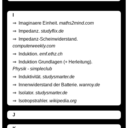
I
⇒
Imaginaere Einheit.
maths2mind.com
⇒
Impedanz.
studyflix.de
⇒
Impedanz-Scheinwiderstand.
computerweekly.com
⇒
Induktion.
emf.ethz.ch
⇒
Induktion Grundlagen (+ Herleitung).
Physik - simpleclub
⇒
Induktivität.
studysmarter.de
⇒
Innenwiderstand der Batterie.
wanroy.de
⇒
Isolator.
studysmarter.de
⇒
Isotropstrahler.
wikipedia.org
J