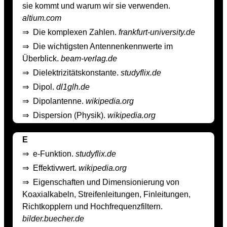
sie kommt und warum wir sie verwenden.
altium.com
⇒
Die komplexen Zahlen.
frankfurt-university.de
⇒
Die wichtigsten Antennenkennwerte im
Überblick.
beam-verlag.de
⇒
Dielektrizitätskonstante.
studyflix.de
⇒
Dipol.
dl1glh.de
⇒
Dipolantenne.
wikipedia.org
⇒
Dispersion (Physik).
wikipedia.org
E
⇒
e-Funktion.
studyflix.de
⇒
Effektivwert.
wikipedia.org
⇒
Eigenschaften und Dimensionierung von
Koaxialkabeln, Streifenleitungen, Finleitungen,
Richtkopplern und Hochfrequenzfiltern.
bilder.buecher.de