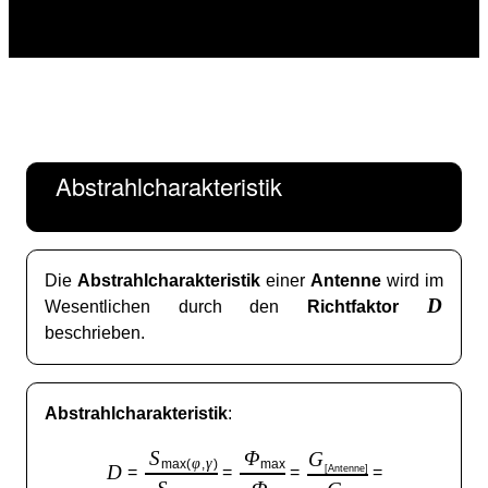
Abstrahlcharakteristik
Die
Abstrahlcharakteristik
einer
Antenne
wird im
D
Wesentlichen durch den
Richtfaktor
beschrieben.
Abstrahlcharakteristik
:
S
Φ
G
φ
γ
max(
,
)
max
D
[Antenne]
=
=
=
=