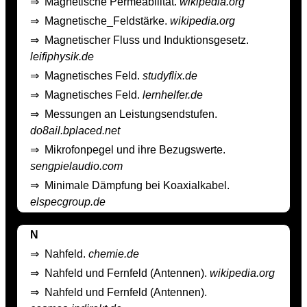
⇒
Magnetische Permeabilität.
wikipedia.org
⇒
Magnetische_Feldstärke.
wikipedia.org
⇒
Magnetischer Fluss und Induktionsgesetz.
leifiphysik.de
⇒
Magnetisches Feld.
studyflix.de
⇒
Magnetisches Feld.
lernhelfer.de
⇒
Messungen an Leistungsendstufen.
do8ail.bplaced.net
⇒
Mikrofonpegel und ihre Bezugswerte.
sengpielaudio.com
⇒
Minimale Dämpfung bei Koaxialkabel.
elspecgroup.de
N
⇒
Nahfeld.
chemie.de
⇒
Nahfeld und Fernfeld (Antennen).
wikipedia.org
⇒
Nahfeld und Fernfeld (Antennen).