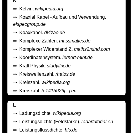
K
⇒
Kelvin.
wikipedia.org
⇒
Koaxial Kabel - Aufbau und Verwendung.
elspecgroup.de
⇒
Koaxkabel.
dl4zao.de
⇒
Komplexe Zahlen.
massmatics.de
⇒
Komplexer Widerstand Z.
maths2mind.com
⇒
Koordinatensystem.
lernort-mint.de
⇒
Kraft Physik.
studyflix.de
⇒
Kreiswellenzahl.
rhetos.de
⇒
Kreiszahl.
wikipedia.org
⇒
Kreiszahl.
3.1415926[...].eu
L
⇒
Ladungsdichte.
wikipedia.org
⇒
Leistungsdichte (Feldstärke).
radartutorial.eu
⇒
Leistungsflussdichte.
bfs.de