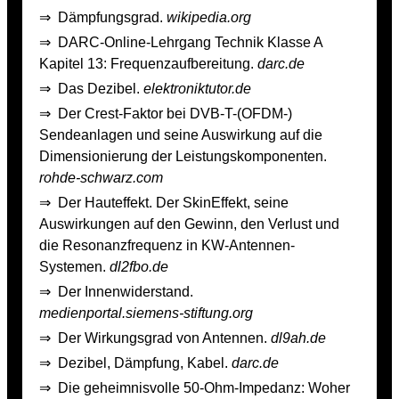
⇒
Dämpfungsgrad.
wikipedia.org
⇒
DARC-Online-Lehrgang Technik Klasse A
Kapitel 13: Frequenzaufbereitung.
darc.de
⇒
Das Dezibel.
elektroniktutor.de
⇒
Der Crest-Faktor bei DVB-T-(OFDM-)
Sendeanlagen und seine Auswirkung auf die
Dimensionierung der Leistungskomponenten.
rohde-schwarz.com
⇒
Der Hauteffekt. Der Skin­Effekt, seine
Auswirkungen auf den Gewinn, den Verlust und
die Resonanzfrequenz in KW­-Antennen­-
Systemen.
dl2fbo.de
⇒
Der Innenwiderstand.
medienportal.siemens-stiftung.org
⇒
Der Wirkungsgrad von Antennen.
dl9ah.de
⇒
Dezibel, Dämpfung, Kabel.
darc.de
⇒
Die geheimnisvolle 50-Ohm-Impedanz: Woher