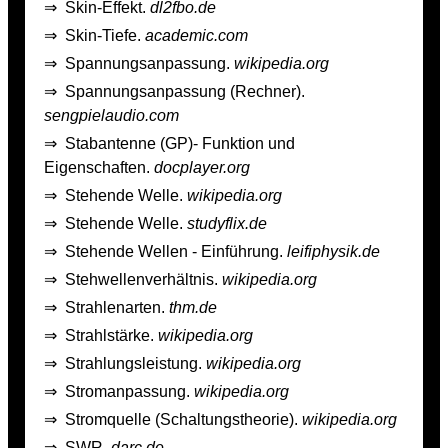
⇒
Skin-Effekt.
dl2fbo.de
⇒
Skin-Tiefe.
academic.com
⇒
Spannungsanpassung.
wikipedia.org
⇒
Spannungsanpassung (Rechner).
sengpielaudio.com
⇒
Stabantenne (GP)- Funktion und
Eigenschaften.
docplayer.org
⇒
Stehende Welle.
wikipedia.org
⇒
Stehende Welle.
studyflix.de
⇒
Stehende Wellen - Einführung.
leifiphysik.de
⇒
Stehwellenverhältnis.
wikipedia.org
⇒
Strahlenarten.
thm.de
⇒
Strahlstärke.
wikipedia.org
⇒
Strahlungsleistung.
wikipedia.org
⇒
Stromanpassung.
wikipedia.org
⇒
Stromquelle (Schaltungstheorie).
wikipedia.org
⇒
SWR.
darc.de