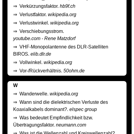
⇒
Verkürzungsfaktor.
hb9f.ch
⇒
Verlustfaktor.
wikipedia.org
⇒
Verlustwinkel.
wikipedia.org
⇒
Verschiebungsstrom.
youtube.com - Rene Matzdorf
⇒
VHF-Monopolantenne des DLR-Satelliten
BIROS.
elib.dlr.de
⇒
Vollwinkel.
wikipedia.org
⇒
Vor-/Rückverhältnis.
50ohm.de
W
⇒
Wanderwelle.
wikipedia.org
⇒
Wann sind die dielektrischen Verluste des
Koaxialkabels dominant?.
elspec group
⇒
Was bedeutet Empfindlichkeit bzw.
Übertragungsfaktor.
neumann.com
⇒
Was ist die Wellenzahl und Kreiswellenzahl?.