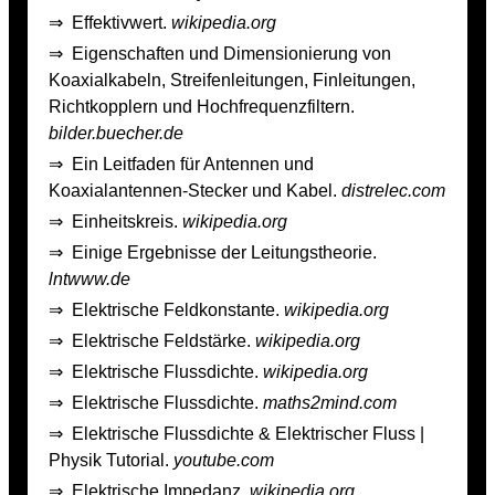
⇒
Effektivwert.
wikipedia.org
⇒
Eigenschaften und Dimensionierung von
Koaxialkabeln, Streifenleitungen, Finleitungen,
Richtkopplern und Hochfrequenzfiltern.
bilder.buecher.de
⇒
Ein Leitfaden für Antennen und
Koaxialantennen-Stecker und Kabel.
distrelec.com
⇒
Einheitskreis.
wikipedia.org
⇒
Einige Ergebnisse der Leitungstheorie.
lntwww.de
⇒
Elektrische Feldkonstante.
wikipedia.org
⇒
Elektrische Feldstärke.
wikipedia.org
⇒
Elektrische Flussdichte.
wikipedia.org
⇒
Elektrische Flussdichte.
maths2mind.com
⇒
Elektrische Flussdichte & Elektrischer Fluss |
Physik Tutorial.
youtube.com
⇒
Elektrische Impedanz.
wikipedia.org