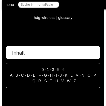
menu
hdg-wireless | glossary
Inhalt
0
·
1
·
3
·
5
·
6
A
·
B
·
C
·
D
·
E
·
F
·
G
·
H
·
I
·
J
·
K
·
L
·
M
·
N
·
O
·
P
·
Q
·
R
·
S
·
T
·
U
·
V
·
W
·
Z