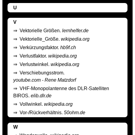
U
V
⇒
Vektorielle Größen.
lernhelfer.de
⇒
Vektorielle_Größe.
wikipedia.org
⇒
Verkürzungsfaktor.
hb9f.ch
⇒
Verlustfaktor.
wikipedia.org
⇒
Verlustwinkel.
wikipedia.org
⇒
Verschiebungsstrom.
youtube.com - Rene Matzdorf
⇒
VHF-Monopolantenne des DLR-Satelliten
BIROS.
elib.dlr.de
⇒
Vollwinkel.
wikipedia.org
⇒
Vor-/Rückverhältnis.
50ohm.de
W