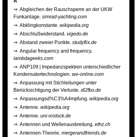
A
⇒
Abgleichen der Rauschsperre an der UKW
Funkanlage.
simrad-yachting.com
⇒
Abklingkonstante.
wikipedia.org
⇒
Abschlußwiderstand.
vigedo.de
⇒
Abstand zweier Punkte.
studyflix.de
⇒
Angular frequency and frequency.
lambdageeks.com
⇒
ANP109 | Impedanzspektren unterschiedlicher
Kondensatortechnologien.
we-online.com
⇒
Anpassung mit Stichleitungen unter
Berücksichtigung der Verluste.
dl2fbo.de
⇒
Anpassungsd%C3%A4mpfung.
wikipedia.org
⇒
Antenne.
wikipedia.org
⇒
Antenne.
uni-rostock.de
⇒
Antennen und Wellenausbreitung.
ethz.ch
⇒
Antennen-Theorie.
mergerandfriends.de