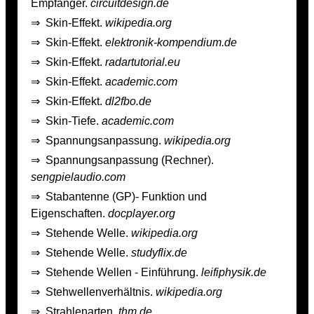
Empfänger.
circuitdesign.de
⇒
Skin-Effekt.
wikipedia.org
⇒
Skin-Effekt.
elektronik-kompendium.de
⇒
Skin-Effekt.
radartutorial.eu
⇒
Skin-Effekt.
academic.com
⇒
Skin-Effekt.
dl2fbo.de
⇒
Skin-Tiefe.
academic.com
⇒
Spannungsanpassung.
wikipedia.org
⇒
Spannungsanpassung (Rechner).
sengpielaudio.com
⇒
Stabantenne (GP)- Funktion und
Eigenschaften.
docplayer.org
⇒
Stehende Welle.
wikipedia.org
⇒
Stehende Welle.
studyflix.de
⇒
Stehende Wellen - Einführung.
leifiphysik.de
⇒
Stehwellenverhältnis.
wikipedia.org
⇒
Strahlenarten.
thm.de