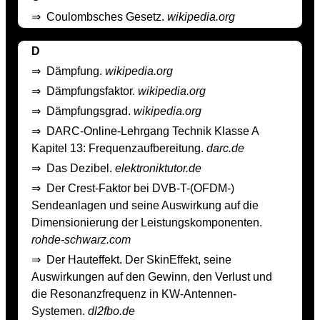
⇒
Coulombsches Gesetz.
wikipedia.org
D
⇒
Dämpfung.
wikipedia.org
⇒
Dämpfungsfaktor.
wikipedia.org
⇒
Dämpfungsgrad.
wikipedia.org
⇒
DARC-Online-Lehrgang Technik Klasse A
Kapitel 13: Frequenzaufbereitung.
darc.de
⇒
Das Dezibel.
elektroniktutor.de
⇒
Der Crest-Faktor bei DVB-T-(OFDM-)
Sendeanlagen und seine Auswirkung auf die
Dimensionierung der Leistungskomponenten.
rohde-schwarz.com
⇒
Der Hauteffekt. Der Skin­Effekt, seine
Auswirkungen auf den Gewinn, den Verlust und
die Resonanzfrequenz in KW­-Antennen­-
Systemen.
dl2fbo.de