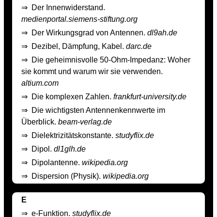
⇒
Der Innenwiderstand.
medienportal.siemens-stiftung.org
⇒
Der Wirkungsgrad von Antennen.
dl9ah.de
⇒
Dezibel, Dämpfung, Kabel.
darc.de
⇒
Die geheimnisvolle 50-Ohm-Impedanz: Woher
sie kommt und warum wir sie verwenden.
altium.com
⇒
Die komplexen Zahlen.
frankfurt-university.de
⇒
Die wichtigsten Antennenkennwerte im
Überblick.
beam-verlag.de
⇒
Dielektrizitätskonstante.
studyflix.de
⇒
Dipol.
dl1glh.de
⇒
Dipolantenne.
wikipedia.org
⇒
Dispersion (Physik).
wikipedia.org
E
⇒
e-Funktion.
studyflix.de