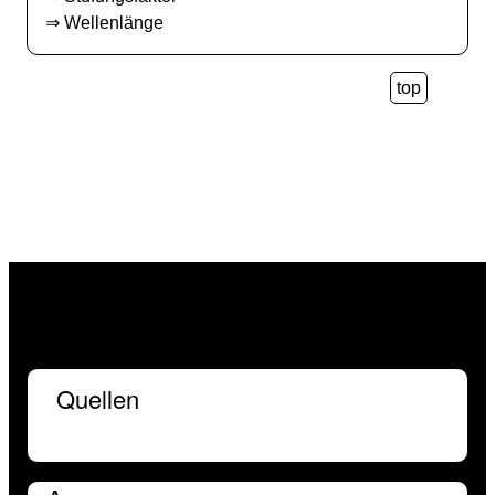
⇒
Wellenlänge
top
Quellen