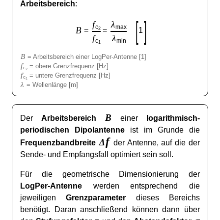
Arbeitsbereich
:
[
]
f
λ
c
max
B
2
=
=
1
f
λ
c
min
1
B
= Arbeitsbereich einer LogPer-Antenne [1]
f
= obere Grenzfrequenz [Hz]
c
2
f
= untere Grenzfrequenz [Hz]
c
1
λ
= Wellenlänge [m]
B
Der
Arbeitsbereich
einer
logarithmisch-
periodischen Dipolantenne
ist im Grunde die
f
Δ
Frequenzbandbreite
der Antenne, auf die der
Sende- und Empfangsfall optimiert sein soll.
Für die geometrische Dimensionierung der
LogPer-Antenne
werden entsprechend die
jeweiligen
Grenzparameter
dieses Bereichs
benötigt. Daran anschließend können dann über