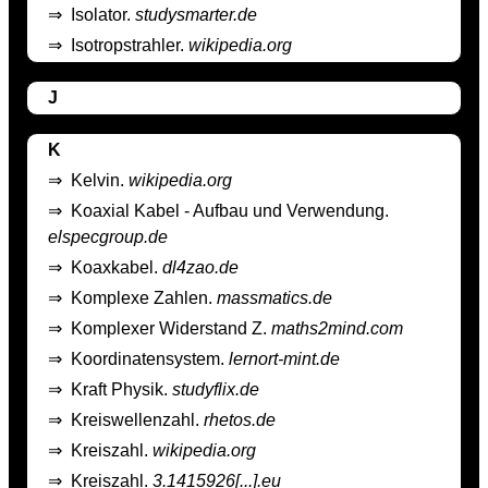
⇒
Isolator.
studysmarter.de
⇒
Isotropstrahler.
wikipedia.org
J
K
⇒
Kelvin.
wikipedia.org
⇒
Koaxial Kabel - Aufbau und Verwendung.
elspecgroup.de
⇒
Koaxkabel.
dl4zao.de
⇒
Komplexe Zahlen.
massmatics.de
⇒
Komplexer Widerstand Z.
maths2mind.com
⇒
Koordinatensystem.
lernort-mint.de
⇒
Kraft Physik.
studyflix.de
⇒
Kreiswellenzahl.
rhetos.de
⇒
Kreiszahl.
wikipedia.org
⇒
Kreiszahl.
3.1415926[...].eu