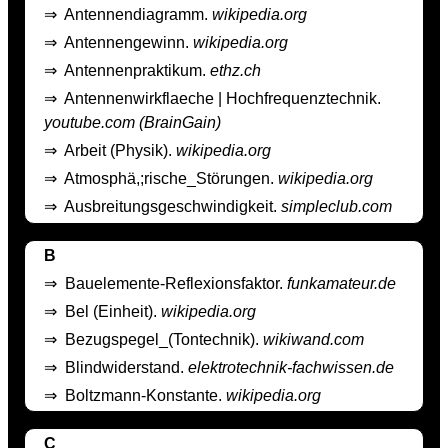
⇒
Antennendiagramm.
wikipedia.org
⇒
Antennengewinn.
wikipedia.org
⇒
Antennenpraktikum.
ethz.ch
⇒
Antennenwirkflaeche | Hochfrequenztechnik.
youtube.com (BrainGain)
⇒
Arbeit (Physik).
wikipedia.org
⇒
Atmosphä,;rische_Störungen.
wikipedia.org
⇒
Ausbreitungsgeschwindigkeit.
simpleclub.com
B
⇒
Bauelemente-Reflexionsfaktor.
funkamateur.de
⇒
Bel (Einheit).
wikipedia.org
⇒
Bezugspegel_(Tontechnik).
wikiwand.com
⇒
Blindwiderstand.
elektrotechnik-fachwissen.de
⇒
Boltzmann-Konstante.
wikipedia.org
C