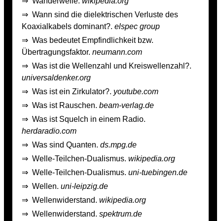
⇒
Wanderwelle.
wikipedia.org
⇒
Wann sind die dielektrischen Verluste des
Koaxialkabels dominant?.
elspec group
⇒
Was bedeutet Empfindlichkeit bzw.
Übertragungsfaktor.
neumann.com
⇒
Was ist die Wellenzahl und Kreiswellenzahl?.
universaldenker.org
⇒
Was ist ein Zirkulator?.
youtube.com
⇒
Was ist Rauschen.
beam-verlag.de
⇒
Was ist Squelch in einem Radio.
herdaradio.com
⇒
Was sind Quanten.
ds.mpg.de
⇒
Welle-Teilchen-Dualismus.
wikipedia.org
⇒
Welle-Teilchen-Dualismus.
uni-tuebingen.de
⇒
Wellen.
uni-leipzig.de
⇒
Wellenwiderstand.
wikipedia.org
⇒
Wellenwiderstand.
spektrum.de