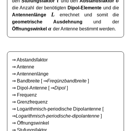
τ
σ
den
Stufungsfaktor
und den
Abstandsfaktor
die Anzahl der benötigten
Dipol-Elemente
und die
L
Antennenlänge
errechnet und somit die
geometrische Ausdehnung
und der
α
Öffnungswinkel
der Antenne bestimmt werden.
⇒
Abstandsfaktor
⇒
Antenne
⇒
Antennenlänge
⇒
Bandbreite
[ ⇒
Freqünzbandbreite
]
⇒
Dipol-Antenne
[ ⇒
Dipol
]
⇒
Frequenz
⇒
Grenzfrequenz
⇒
Logarithmisch-periodische Dipolantenne
[
⇒
Logarithmisch-periodische-dipolantenne
]
⇒
Öffnungswinkel
⇒
Stufungsfaktor