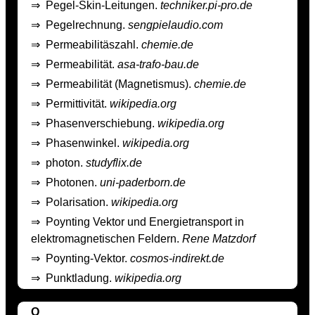
⇒
Pegel-Skin-Leitungen.
techniker.pi-pro.de
⇒
Pegelrechnung.
sengpielaudio.com
⇒
Permeabilitäszahl.
chemie.de
⇒
Permeabilität.
asa-trafo-bau.de
⇒
Permeabilität (Magnetismus).
chemie.de
⇒
Permittivität.
wikipedia.org
⇒
Phasenverschiebung.
wikipedia.org
⇒
Phasenwinkel.
wikipedia.org
⇒
photon.
studyflix.de
⇒
Photonen.
uni-paderborn.de
⇒
Polarisation.
wikipedia.org
⇒
Poynting Vektor und Energietransport in
elektromagnetischen Feldern.
Rene Matzdorf
⇒
Poynting-Vektor.
cosmos-indirekt.de
⇒
Punktladung.
wikipedia.org
Q