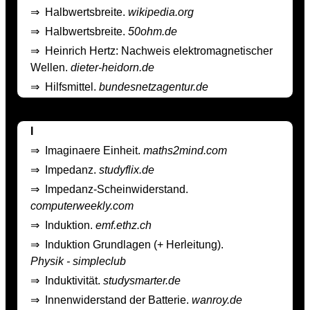
⇒
Halbwertsbreite.
wikipedia.org
⇒
Halbwertsbreite.
50ohm.de
⇒
Heinrich Hertz: Nachweis elektromagnetischer
Wellen.
dieter-heidorn.de
⇒
Hilfsmittel.
bundesnetzagentur.de
I
⇒
Imaginaere Einheit.
maths2mind.com
⇒
Impedanz.
studyflix.de
⇒
Impedanz-Scheinwiderstand.
computerweekly.com
⇒
Induktion.
emf.ethz.ch
⇒
Induktion Grundlagen (+ Herleitung).
Physik - simpleclub
⇒
Induktivität.
studysmarter.de
⇒
Innenwiderstand der Batterie.
wanroy.de