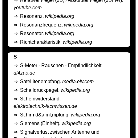
⇒
Relativer Pegel (dB) / Absoluter Pegel (dBmW).
youtube.com
⇒
Resonanz.
wikipedia.org
⇒
Resonanzfrequenz.
wikipedia.org
⇒
Resonator.
wikipedia.org
⇒
Richtcharakteristik.
wikipedia.org
S
⇒
S-Meter - Rauschen - Empfindlichkeit.
dl4zao.de
⇒
Satellitenempfang.
media.elv.com
⇒
Schalldruckpegel.
wikipedia.org
⇒
Scheinwiderstand.
elektrotechnik-fachwissen.de
⇒
Schirmd&aiml;mpfung.
wikipedia.org
⇒
Siemens (Einheit).
wikipedia.org
⇒
Signalverlust zwischen Antenne und