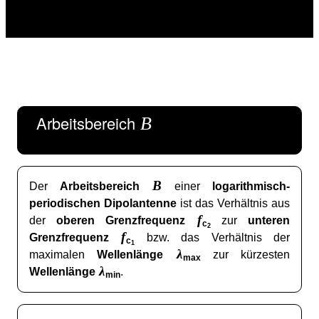
Arbeitsbereich
B
B
Der
Arbeitsbereich
einer
logarithmisch-
periodischen Dipolantenne
ist das Verhältnis aus
f
der
oberen Grenzfrequenz
zur
unteren
c
2
f
Grenzfrequenz
bzw. das Verhältnis der
c
1
λ
maximalen
Wellenlänge
zur kürzesten
max
λ
Wellenlänge
.
min