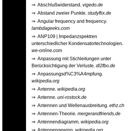
⇒
Abschlußwiderstand.
vigedo.de
⇒
Abstand zweier Punkte.
studyflix.de
⇒
Angular frequency and frequency.
lambdageeks.com
⇒
ANP109 | Impedanzspektren
unterschiedlicher Kondensatortechnologien.
we-online.com
⇒
Anpassung mit Stichleitungen unter
Berücksichtigung der Verluste.
dl2fbo.de
⇒
Anpassungsd%C3%A4mpfung.
wikipedia.org
⇒
Antenne.
wikipedia.org
⇒
Antenne.
uni-rostock.de
⇒
Antennen und Wellenausbreitung.
ethz.ch
⇒
Antennen-Theorie.
mergerandfriends.de
⇒
Antennendiagramm.
wikipedia.org
⇒
Antennengewinn.
wikipedia.org