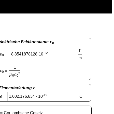
ε
elektrische Feldkonstante
0
F
ε
-12
8,8541878128·10
0
m
1
ε
=
0
µ
c
2
0
0
e
Elementarladung
e
-19
1,602.176.634 · 10
C
⇒
Coulombsche Gesetz