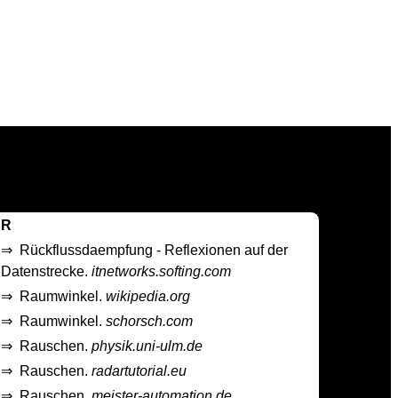
R
⇒
Rückflussdaempfung - Reflexionen auf der
Datenstrecke.
itnetworks.softing.com
⇒
Raumwinkel.
wikipedia.org
⇒
Raumwinkel.
schorsch.com
⇒
Rauschen.
physik.uni-ulm.de
⇒
Rauschen.
radartutorial.eu
⇒
Rauschen.
meister-automation.de