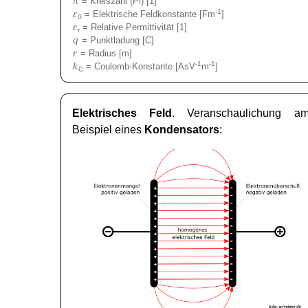
π
= Kreiszahl (Pi) [1]
ε
-1
= Elektrische Feldkonstante [Fm
]
0
ε
= Relative Permittivität [1]
r
q
= Punktladung [C]
r
= Radius [m]
k
-1
-1
= Coulomb-Konstante [AsV
m
]
C
Elektrisches Feld
. Veranschaulichung a
Beispiel eines
Kondensators
: