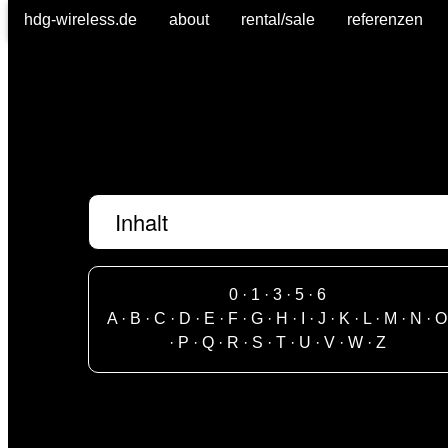
hdg-wireless.de
about
rental/sale
referenzen
Inhalt
0
·
1
·
3
·
5
·
6
A
·
B
·
C
·
D
·
E
·
F
·
G
·
H
·
I
·
J
·
K
·
L
·
M
·
N
·
O
·
P
·
Q
·
R
·
S
·
T
·
U
·
V
·
W
·
Z