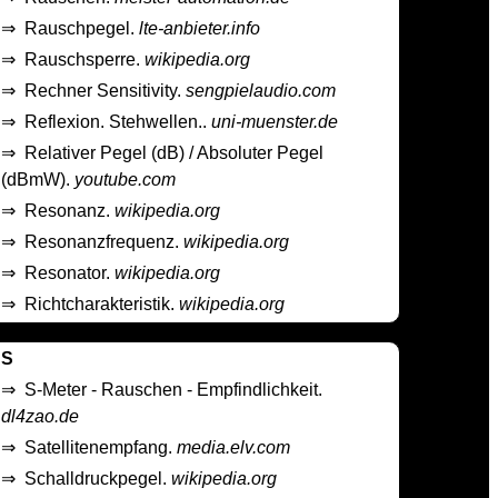
⇒
Rauschpegel.
lte-anbieter.info
⇒
Rauschsperre.
wikipedia.org
⇒
Rechner Sensitivity.
sengpielaudio.com
⇒
Reflexion. Stehwellen..
uni-muenster.de
⇒
Relativer Pegel (dB) / Absoluter Pegel
(dBmW).
youtube.com
⇒
Resonanz.
wikipedia.org
⇒
Resonanzfrequenz.
wikipedia.org
⇒
Resonator.
wikipedia.org
⇒
Richtcharakteristik.
wikipedia.org
S
⇒
S-Meter - Rauschen - Empfindlichkeit.
dl4zao.de
⇒
Satellitenempfang.
media.elv.com
⇒
Schalldruckpegel.
wikipedia.org