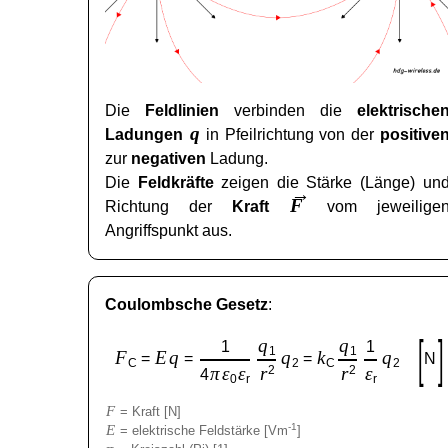
Die
Feldlinien
verbinden die
elektrische
q
Ladungen
in Pfeilrichtung von der
positive
zur
negativen
Ladung.
Die
Feldkräfte
zeigen die Stärke (Länge) un
→
F
Richtung der
Kraft
vom jeweilige
Angriffspunkt aus.
Coulombsche Gesetz
:
[
]
q
q
1
1
1
1
F
E
q
q
k
q
=
=
=
N
C
2
C
2
π
ε
ε
r
2
r
2
ε
4
0
r
r
F
= Kraft [N]
E
-1
= elektrische Feldstärke [Vm
]