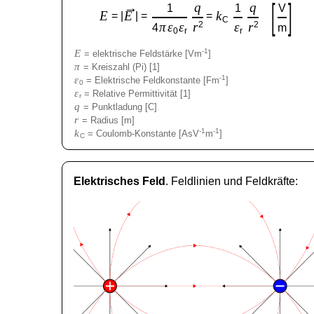
[
]
q
q
→
1
1
V
E
E
k
= |
| =
=
C
π
ε
ε
r
2
ε
r
2
4
m
0
r
r
E
-1
= elektrische Feldstärke [Vm
]
π
= Kreiszahl (Pi) [1]
ε
-1
= Elektrische Feldkonstante [Fm
]
0
ε
= Relative Permittivität [1]
r
q
= Punktladung [C]
r
= Radius [m]
k
-1
-1
= Coulomb-Konstante [AsV
m
]
C
Elektrisches Feld
. Feldlinien und Feldkräfte: