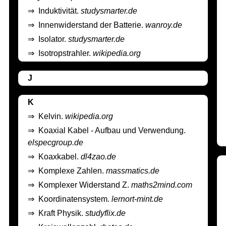
⇒
Induktivität.
studysmarter.de
⇒
Innenwiderstand der Batterie.
wanroy.de
⇒
Isolator.
studysmarter.de
⇒
Isotropstrahler.
wikipedia.org
J
K
⇒
Kelvin.
wikipedia.org
⇒
Koaxial Kabel - Aufbau und Verwendung.
elspecgroup.de
⇒
Koaxkabel.
dl4zao.de
⇒
Komplexe Zahlen.
massmatics.de
⇒
Komplexer Widerstand Z.
maths2mind.com
⇒
Koordinatensystem.
lernort-mint.de
⇒
Kraft Physik.
studyflix.de