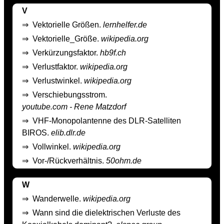
V
⇒
Vektorielle Größen.
lernhelfer.de
⇒
Vektorielle_Größe.
wikipedia.org
⇒
Verkürzungsfaktor.
hb9f.ch
⇒
Verlustfaktor.
wikipedia.org
⇒
Verlustwinkel.
wikipedia.org
⇒
Verschiebungsstrom.
youtube.com - Rene Matzdorf
⇒
VHF-Monopolantenne des DLR-Satelliten
BIROS.
elib.dlr.de
⇒
Vollwinkel.
wikipedia.org
⇒
Vor-/Rückverhältnis.
50ohm.de
W
⇒
Wanderwelle.
wikipedia.org
⇒
Wann sind die dielektrischen Verluste des