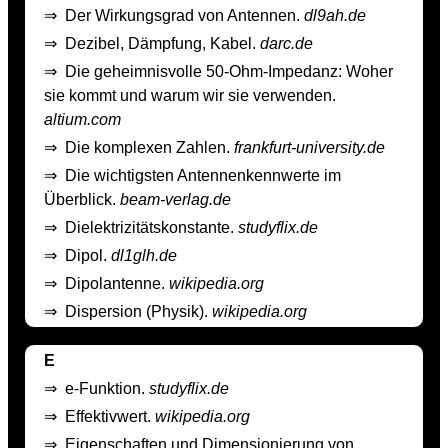
⇒
Der Wirkungsgrad von Antennen.
dl9ah.de
⇒
Dezibel, Dämpfung, Kabel.
darc.de
⇒
Die geheimnisvolle 50-Ohm-Impedanz: Woher
sie kommt und warum wir sie verwenden.
altium.com
⇒
Die komplexen Zahlen.
frankfurt-university.de
⇒
Die wichtigsten Antennenkennwerte im
Überblick.
beam-verlag.de
⇒
Dielektrizitätskonstante.
studyflix.de
⇒
Dipol.
dl1glh.de
⇒
Dipolantenne.
wikipedia.org
⇒
Dispersion (Physik).
wikipedia.org
E
⇒
e-Funktion.
studyflix.de
⇒
Effektivwert.
wikipedia.org
⇒
Eigenschaften und Dimensionierung von