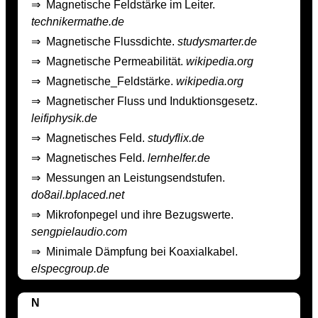
⇒
Magnetische Feldstärke im Leiter.
technikermathe.de
⇒
Magnetische Flussdichte.
studysmarter.de
⇒
Magnetische Permeabilität.
wikipedia.org
⇒
Magnetische_Feldstärke.
wikipedia.org
⇒
Magnetischer Fluss und Induktionsgesetz.
leifiphysik.de
⇒
Magnetisches Feld.
studyflix.de
⇒
Magnetisches Feld.
lernhelfer.de
⇒
Messungen an Leistungsendstufen.
do8ail.bplaced.net
⇒
Mikrofonpegel und ihre Bezugswerte.
sengpielaudio.com
⇒
Minimale Dämpfung bei Koaxialkabel.
elspecgroup.de
N