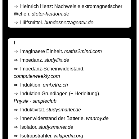
⇒
Heinrich Hertz: Nachweis elektromagnetischer
Wellen.
dieter-heidorn.de
⇒
Hilfsmittel.
bundesnetzagentur.de
I
⇒
Imaginaere Einheit.
maths2mind.com
⇒
Impedanz.
studyflix.de
⇒
Impedanz-Scheinwiderstand.
computerweekly.com
⇒
Induktion.
emf.ethz.ch
⇒
Induktion Grundlagen (+ Herleitung).
Physik - simpleclub
⇒
Induktivität.
studysmarter.de
⇒
Innenwiderstand der Batterie.
wanroy.de
⇒
Isolator.
studysmarter.de
⇒
Isotropstrahler.
wikipedia.org