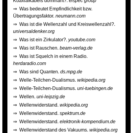
Koaxialkabels dominant?.
elspec group
⇒
Was bedeutet Empfindlichkeit bzw.
Übertragungsfaktor.
neumann.com
⇒
Was ist die Wellenzahl und Kreiswellenzahl?.
universaldenker.org
⇒
Was ist ein Zirkulator?.
youtube.com
⇒
Was ist Rauschen.
beam-verlag.de
⇒
Was ist Squelch in einem Radio.
herdaradio.com
⇒
Was sind Quanten.
ds.mpg.de
⇒
Welle-Teilchen-Dualismus.
wikipedia.org
⇒
Welle-Teilchen-Dualismus.
uni-tuebingen.de
⇒
Wellen.
uni-leipzig.de
⇒
Wellenwiderstand.
wikipedia.org
⇒
Wellenwiderstand.
spektrum.de
⇒
Wellenwiderstand.
elektronik-kompendium.de
⇒
Wellenwiderstand des Vakuums.
wikipedia.org