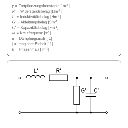
γ
-1
= Fortpflanzungskonstante [ m
]
R'
-1
= Widerstandsbelag [Ωm
]
L'
-1
= Induktivitätsbelag [Hm
]
G'
-1
= Ableitungsbelag [Sm
]
C'
-1
= Kapazitätsbelag [Fm
]
ω
-1
= Kreisfrequenz [s
]
α
= Dämpfungsmaß [ 1]
j = imaginäre Einheit [ 1]
β
-1
= Phasenmaß [ m
]