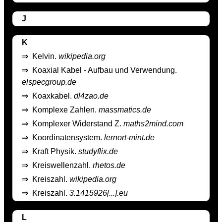
J
K
⇒
Kelvin.
wikipedia.org
⇒
Koaxial Kabel - Aufbau und Verwendung.
elspecgroup.de
⇒
Koaxkabel.
dl4zao.de
⇒
Komplexe Zahlen.
massmatics.de
⇒
Komplexer Widerstand Z.
maths2mind.com
⇒
Koordinatensystem.
lernort-mint.de
⇒
Kraft Physik.
studyflix.de
⇒
Kreiswellenzahl.
rhetos.de
⇒
Kreiszahl.
wikipedia.org
⇒
Kreiszahl.
3.1415926[...].eu
L