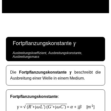
Fortpflanzungskonstante
γ
Ausbreitungskoeffizient, Ausbreitungskonstante,
Ausbreitungsmass
γ
Die
Fortpflanzungskonstante
beschreibt die
Ausbreitung einer Welle in einem Medium.
Fortpflanzungskonstante
:
γ
R'
ω
L'
G'
ω
C'
α
β
-1
√
=
(
+
j
) (
+
j
)
=
+
j
[m
]