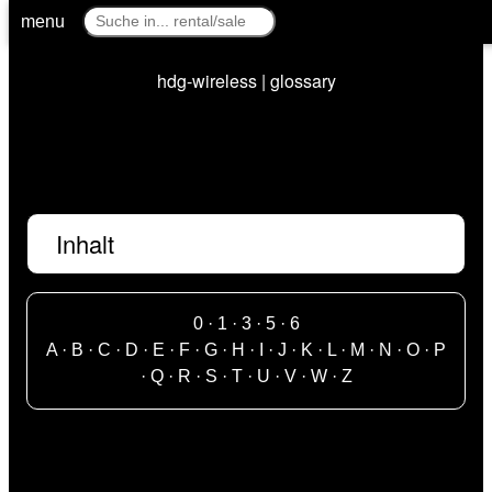
menu
hdg-wireless | glossary
Inhalt
0
·
1
·
3
·
5
·
6
A
·
B
·
C
·
D
·
E
·
F
·
G
·
H
·
I
·
J
·
K
·
L
·
M
·
N
·
O
·
P
·
Q
·
R
·
S
·
T
·
U
·
V
·
W
·
Z