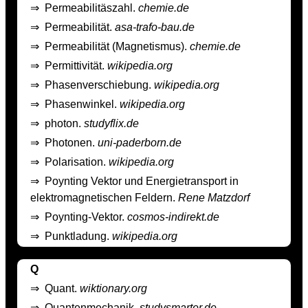
⇒
Permeabilitäszahl.
chemie.de
⇒
Permeabilität.
asa-trafo-bau.de
⇒
Permeabilität (Magnetismus).
chemie.de
⇒
Permittivität.
wikipedia.org
⇒
Phasenverschiebung.
wikipedia.org
⇒
Phasenwinkel.
wikipedia.org
⇒
photon.
studyflix.de
⇒
Photonen.
uni-paderborn.de
⇒
Polarisation.
wikipedia.org
⇒
Poynting Vektor und Energietransport in
elektromagnetischen Feldern.
Rene Matzdorf
⇒
Poynting-Vektor.
cosmos-indirekt.de
⇒
Punktladung.
wikipedia.org
Q
⇒
Quant.
wiktionary.org
⇒
Quantenmechanik.
studysmarter.de