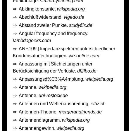
Funkanlage.
simrad-yachting.com
⇒
Abklingkonstante.
wikipedia.org
⇒
Abschlußwiderstand.
vigedo.de
⇒
Abstand zweier Punkte.
studyflix.de
⇒
Angular frequency and frequency.
lambdageeks.com
⇒
ANP109 | Impedanzspektren unterschiedlicher
Kondensatortechnologien.
we-online.com
⇒
Anpassung mit Stichleitungen unter
Berücksichtigung der Verluste.
dl2fbo.de
⇒
Anpassungsd%C3%A4mpfung.
wikipedia.org
⇒
Antenne.
wikipedia.org
⇒
Antenne.
uni-rostock.de
⇒
Antennen und Wellenausbreitung.
ethz.ch
⇒
Antennen-Theorie.
mergerandfriends.de
⇒
Antennendiagramm.
wikipedia.org
⇒
Antennengewinn.
wikipedia.org