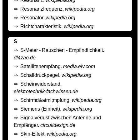
⇒
Resonanz.
wikipedia.org
⇒
Resonanzfrequenz.
wikipedia.org
⇒
Resonator.
wikipedia.org
⇒
Richtcharakteristik.
wikipedia.org
S
⇒
S-Meter - Rauschen - Empfindlichkeit.
dl4zao.de
⇒
Satellitenempfang.
media.elv.com
⇒
Schalldruckpegel.
wikipedia.org
⇒
Scheinwiderstand.
elektrotechnik-fachwissen.de
⇒
Schirmd&aiml;mpfung.
wikipedia.org
⇒
Siemens (Einheit).
wikipedia.org
⇒
Signalverlust zwischen Antenne und
Empfänger.
circuitdesign.de
⇒
Skin-Effekt.
wikipedia.org