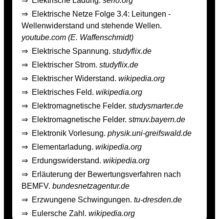
⇒
Elektrische Ladung.
serlo.org
⇒
Elektrische Netze Folge 3.4: Leitungen -
Wellenwiderstand und stehende Wellen.
youtube.com (E. Waffenschmidt)
⇒
Elektrische Spannung.
studyflix.de
⇒
Elektrischer Strom.
studyflix.de
⇒
Elektrischer Widerstand.
wikipedia.org
⇒
Elektrisches Feld.
wikipedia.org
⇒
Elektromagnetische Felder.
studysmarter.de
⇒
Elektromagnetische Felder.
stmuv.bayern.de
⇒
Elektronik Vorlesung.
physik.uni-greifswald.de
⇒
Elementarladung.
wikipedia.org
⇒
Erdungswiderstand.
wikipedia.org
⇒
Erläuterung der Bewertungsverfahren nach
BEMFV.
bundesnetzagentur.de
⇒
Erzwungene Schwingungen.
tu-dresden.de
⇒
Eulersche Zahl.
wikipedia.org