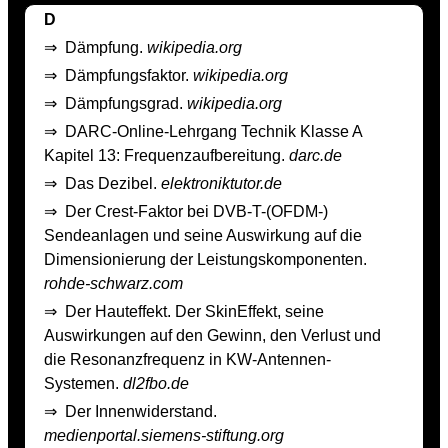
D
⇒
Dämpfung.
wikipedia.org
⇒
Dämpfungsfaktor.
wikipedia.org
⇒
Dämpfungsgrad.
wikipedia.org
⇒
DARC-Online-Lehrgang Technik Klasse A
Kapitel 13: Frequenzaufbereitung.
darc.de
⇒
Das Dezibel.
elektroniktutor.de
⇒
Der Crest-Faktor bei DVB-T-(OFDM-)
Sendeanlagen und seine Auswirkung auf die
Dimensionierung der Leistungskomponenten.
rohde-schwarz.com
⇒
Der Hauteffekt. Der Skin­Effekt, seine
Auswirkungen auf den Gewinn, den Verlust und
die Resonanzfrequenz in KW­-Antennen­-
Systemen.
dl2fbo.de
⇒
Der Innenwiderstand.
medienportal.siemens-stiftung.org