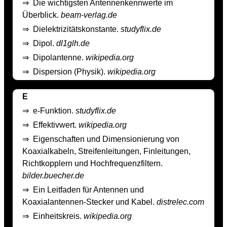
⇒
Die wichtigsten Antennenkennwerte im
Überblick.
beam-verlag.de
⇒
Dielektrizitätskonstante.
studyflix.de
⇒
Dipol.
dl1glh.de
⇒
Dipolantenne.
wikipedia.org
⇒
Dispersion (Physik).
wikipedia.org
E
⇒
e-Funktion.
studyflix.de
⇒
Effektivwert.
wikipedia.org
⇒
Eigenschaften und Dimensionierung von
Koaxialkabeln, Streifenleitungen, Finleitungen,
Richtkopplern und Hochfrequenzfiltern.
bilder.buecher.de
⇒
Ein Leitfaden für Antennen und
Koaxialantennen-Stecker und Kabel.
distrelec.com
⇒
Einheitskreis.
wikipedia.org