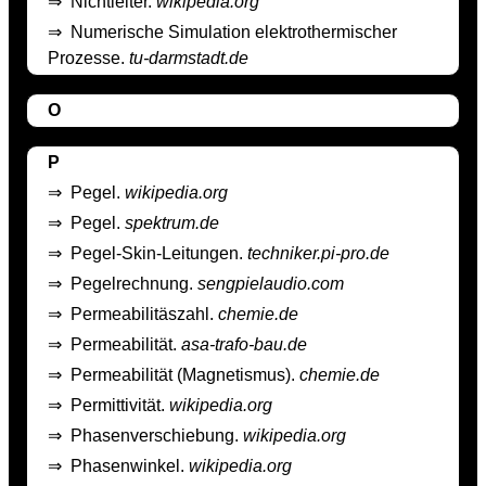
⇒
Nichtleiter.
wikipedia.org
⇒
Numerische Simulation elektrothermischer
Prozesse.
tu-darmstadt.de
O
P
⇒
Pegel.
wikipedia.org
⇒
Pegel.
spektrum.de
⇒
Pegel-Skin-Leitungen.
techniker.pi-pro.de
⇒
Pegelrechnung.
sengpielaudio.com
⇒
Permeabilitäszahl.
chemie.de
⇒
Permeabilität.
asa-trafo-bau.de
⇒
Permeabilität (Magnetismus).
chemie.de
⇒
Permittivität.
wikipedia.org
⇒
Phasenverschiebung.
wikipedia.org
⇒
Phasenwinkel.
wikipedia.org