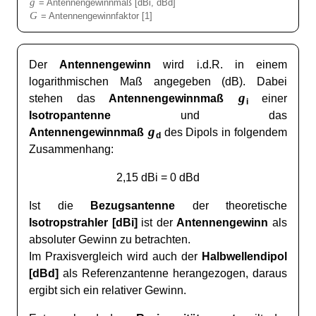
g
= Antennengewinnmaß [dBi, dBd]
G
= Antennengewinnfaktor [1]
Der
Antennengewinn
wird i.d.R. in einem
logarithmischen Maß angegeben (dB). Dabei
g
stehen das
Antennengewinnmaß
einer
i
Isotropantenne
und das
g
Antennengewinnmaß
des Dipols in folgendem
d
Zusammenhang:
2,15 dBi = 0 dBd
Ist die
Bezugsantenne
der theoretische
Isotropstrahler [dBi]
ist der
Antennengewinn
als
absoluter Gewinn zu betrachten.
Im Praxisvergleich wird auch der
Halbwellendipol
[dBd]
als Referenzantenne herangezogen, daraus
ergibt sich ein relativer Gewinn.