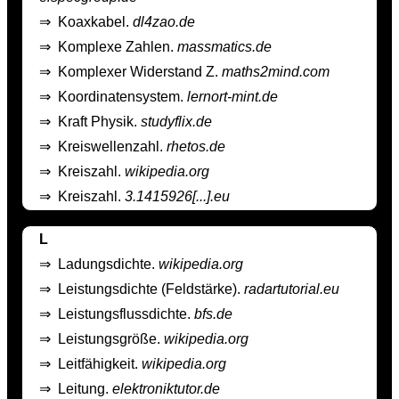
⇒
Koaxkabel.
dl4zao.de
⇒
Komplexe Zahlen.
massmatics.de
⇒
Komplexer Widerstand Z.
maths2mind.com
⇒
Koordinatensystem.
lernort-mint.de
⇒
Kraft Physik.
studyflix.de
⇒
Kreiswellenzahl.
rhetos.de
⇒
Kreiszahl.
wikipedia.org
⇒
Kreiszahl.
3.1415926[...].eu
L
⇒
Ladungsdichte.
wikipedia.org
⇒
Leistungsdichte (Feldstärke).
radartutorial.eu
⇒
Leistungsflussdichte.
bfs.de
⇒
Leistungsgröße.
wikipedia.org
⇒
Leitfähigkeit.
wikipedia.org
⇒
Leitung.
elektroniktutor.de