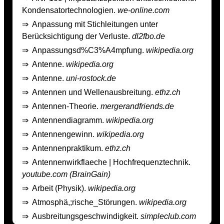
Kondensatortechnologien.
we-online.com
⇒
Anpassung mit Stichleitungen unter
Berücksichtigung der Verluste.
dl2fbo.de
⇒
Anpassungsd%C3%A4mpfung.
wikipedia.org
⇒
Antenne.
wikipedia.org
⇒
Antenne.
uni-rostock.de
⇒
Antennen und Wellenausbreitung.
ethz.ch
⇒
Antennen-Theorie.
mergerandfriends.de
⇒
Antennendiagramm.
wikipedia.org
⇒
Antennengewinn.
wikipedia.org
⇒
Antennenpraktikum.
ethz.ch
⇒
Antennenwirkflaeche | Hochfrequenztechnik.
youtube.com (BrainGain)
⇒
Arbeit (Physik).
wikipedia.org
⇒
Atmosphä,;rische_Störungen.
wikipedia.org
⇒
Ausbreitungsgeschwindigkeit.
simpleclub.com