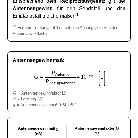
Entsprechend dem
Reziprozitätsgesetz
gilt der
Antennengewinn
für den Sendefall und den
[1]
Empfangsfall gleichermaßen
.
[1]
Für den Empfangsfall besteht eine Abhängigkeit von der
Antennenwirkfläche.
Antennengewinnmaß
:
[
]
P
g
Antenne
G
/
=
= 10
1
10
P
Bezugsantenne
G
= Antennengewinnfaktor [1]
P
= Leistung [W]
g
= Antennengewinnmaß [dBi, dBd]
g
G
Antennengewinnmaß
Antennengewinnfaktor
[dB]
[1]