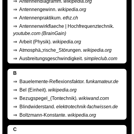
⇒
Antennendiagramm.
wikipedia.org
⇒
Antennengewinn.
wikipedia.org
⇒
Antennenpraktikum.
ethz.ch
⇒
Antennenwirkflaeche | Hochfrequenztechnik.
youtube.com (BrainGain)
⇒
Arbeit (Physik).
wikipedia.org
⇒
Atmosphä,;rische_Störungen.
wikipedia.org
⇒
Ausbreitungsgeschwindigkeit.
simpleclub.com
B
⇒
Bauelemente-Reflexionsfaktor.
funkamateur.de
⇒
Bel (Einheit).
wikipedia.org
⇒
Bezugspegel_(Tontechnik).
wikiwand.com
⇒
Blindwiderstand.
elektrotechnik-fachwissen.de
⇒
Boltzmann-Konstante.
wikipedia.org
C