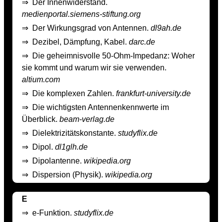
⇒
Der Innenwiderstand.
medienportal.siemens-stiftung.org
⇒
Der Wirkungsgrad von Antennen.
dl9ah.de
⇒
Dezibel, Dämpfung, Kabel.
darc.de
⇒
Die geheimnisvolle 50-Ohm-Impedanz: Woher
sie kommt und warum wir sie verwenden.
altium.com
⇒
Die komplexen Zahlen.
frankfurt-university.de
⇒
Die wichtigsten Antennenkennwerte im
Überblick.
beam-verlag.de
⇒
Dielektrizitätskonstante.
studyflix.de
⇒
Dipol.
dl1glh.de
⇒
Dipolantenne.
wikipedia.org
⇒
Dispersion (Physik).
wikipedia.org
E
⇒
e-Funktion.
studyflix.de