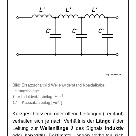
Bild: Ersatzschaltbild Wellenwiderstand Koaxialkabel,
Leitungsbeläge
L'
-1
= Induktivitätsbelag [Hm
]
C'
-1
= Kapazitätsbelag [Fm
]
Kurzgeschlossene oder offene Leitungen (Leerlauf)
l
verhalten sich je nach Verhältnis der
Länge
der
λ
Leitung zur
Wellenlänge
des Signals
induktiv
oder
kapazitiv
. Bestimmte Längen verhalten sich