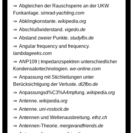
⇒
Abgleichen der Rauschsperre an der UKW
Funkanlage.
simrad-yachting.com
⇒
Abklingkonstante.
wikipedia.org
⇒
Abschlußwiderstand.
vigedo.de
⇒
Abstand zweier Punkte.
studyflix.de
⇒
Angular frequency and frequency.
lambdageeks.com
⇒
ANP109 | Impedanzspektren unterschiedlicher
Kondensatortechnologien.
we-online.com
⇒
Anpassung mit Stichleitungen unter
Berücksichtigung der Verluste.
dl2fbo.de
⇒
Anpassungsd%C3%A4mpfung.
wikipedia.org
⇒
Antenne.
wikipedia.org
⇒
Antenne.
uni-rostock.de
⇒
Antennen und Wellenausbreitung.
ethz.ch
⇒
Antennen-Theorie.
mergerandfriends.de