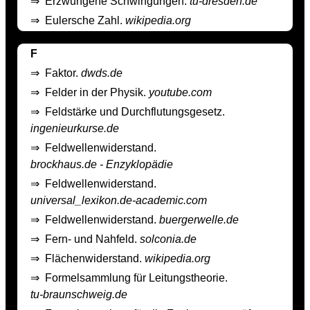
⇒
Erzwungene Schwingungen.
tu-dresden.de
⇒
Eulersche Zahl.
wikipedia.org
F
⇒
Faktor.
dwds.de
⇒
Felder in der Physik.
youtube.com
⇒
Feldstärke und Durchflutungsgesetz.
ingenieurkurse.de
⇒
Feldwellenwiderstand.
brockhaus.de - Enzyklopädie
⇒
Feldwellenwiderstand.
universal_lexikon.de-academic.com
⇒
Feldwellenwiderstand.
buergerwelle.de
⇒
Fern- und Nahfeld.
solconia.de
⇒
Flächenwiderstand.
wikipedia.org
⇒
Formelsammlung für Leitungstheorie.
tu-braunschweig.de