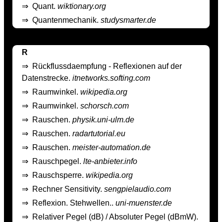
⇒
Quant.
wiktionary.org
⇒
Quantenmechanik.
studysmarter.de
R
⇒
Rückflussdaempfung - Reflexionen auf der
Datenstrecke.
itnetworks.softing.com
⇒
Raumwinkel.
wikipedia.org
⇒
Raumwinkel.
schorsch.com
⇒
Rauschen.
physik.uni-ulm.de
⇒
Rauschen.
radartutorial.eu
⇒
Rauschen.
meister-automation.de
⇒
Rauschpegel.
lte-anbieter.info
⇒
Rauschsperre.
wikipedia.org
⇒
Rechner Sensitivity.
sengpielaudio.com
⇒
Reflexion. Stehwellen..
uni-muenster.de
⇒
Relativer Pegel (dB) / Absoluter Pegel (dBmW).