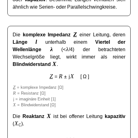
ähnlich wie Serien- oder Parallelschwingkreise.
Z
Die
komplexe Impedanz
einer Leitung, deren
l
Länge
unterhalb einem
Viertel der
λ
λ
Wellenlänge
(<
/4) der betrachteten
Wechselgröße liegt, wirkt immer als reiner
X
Blindwiderstand
.
Z
R
X
=
±
j
[ Ω ]
Z
= komplexe Impedanz [Ω]
R
= Resistanz [Ω]
j = imaginäre Einheit [1]
X
= Blindwiderstand [Ω]
X
Die
Reaktanz
ist bei offener Leitung
kapazitiv
X
(
).
C