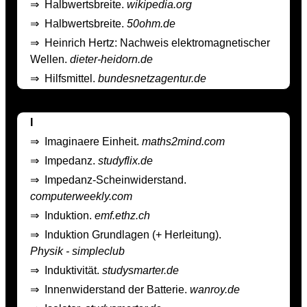
⇒
Halbwertsbreite.
wikipedia.org
⇒
Halbwertsbreite.
50ohm.de
⇒
Heinrich Hertz: Nachweis elektromagnetischer
Wellen.
dieter-heidorn.de
⇒
Hilfsmittel.
bundesnetzagentur.de
I
⇒
Imaginaere Einheit.
maths2mind.com
⇒
Impedanz.
studyflix.de
⇒
Impedanz-Scheinwiderstand.
computerweekly.com
⇒
Induktion.
emf.ethz.ch
⇒
Induktion Grundlagen (+ Herleitung).
Physik - simpleclub
⇒
Induktivität.
studysmarter.de
⇒
Innenwiderstand der Batterie.
wanroy.de