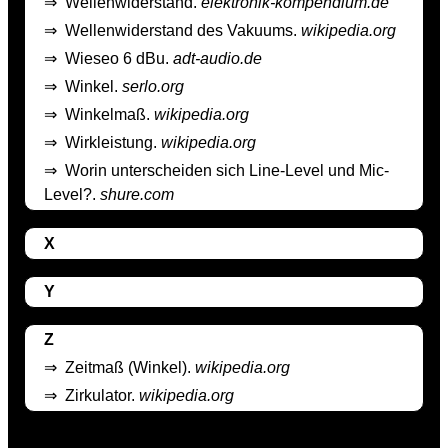
⇒
Wellenwiderstand.
elektronik-kompendium.de
⇒
Wellenwiderstand des Vakuums.
wikipedia.org
⇒
Wieseo 6 dBu.
adt-audio.de
⇒
Winkel.
serlo.org
⇒
Winkelmaß.
wikipedia.org
⇒
Wirkleistung.
wikipedia.org
⇒
Worin unterscheiden sich Line-Level und Mic-
Level?.
shure.com
X
Y
Z
⇒
Zeitmaß (Winkel).
wikipedia.org
⇒
Zirkulator.
wikipedia.org