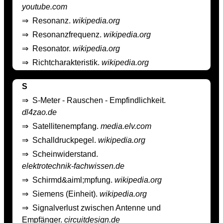
youtube.com
⇒
Resonanz.
wikipedia.org
⇒
Resonanzfrequenz.
wikipedia.org
⇒
Resonator.
wikipedia.org
⇒
Richtcharakteristik.
wikipedia.org
S
⇒
S-Meter - Rauschen - Empfindlichkeit.
dl4zao.de
⇒
Satellitenempfang.
media.elv.com
⇒
Schalldruckpegel.
wikipedia.org
⇒
Scheinwiderstand.
elektrotechnik-fachwissen.de
⇒
Schirmd&aiml;mpfung.
wikipedia.org
⇒
Siemens (Einheit).
wikipedia.org
⇒
Signalverlust zwischen Antenne und
Empfänger.
circuitdesign.de