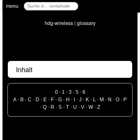
menu
hdg-wireless | glossary
Inhalt
0
·
1
·
3
·
5
·
6
A
·
B
·
C
·
D
·
E
·
F
·
G
·
H
·
I
·
J
·
K
·
L
·
M
·
N
·
O
·
P
·
Q
·
R
·
S
·
T
·
U
·
V
·
W
·
Z