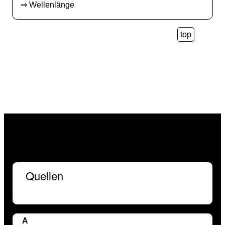
⇒
Wellenlänge
top
Quellen
A