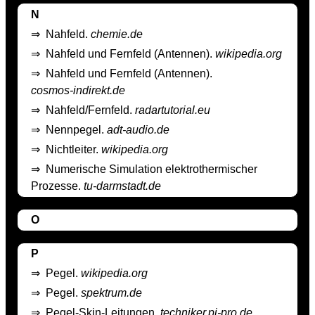
N
⇒
Nahfeld.
chemie.de
⇒
Nahfeld und Fernfeld (Antennen).
wikipedia.org
⇒
Nahfeld und Fernfeld (Antennen).
cosmos-indirekt.de
⇒
Nahfeld/Fernfeld.
radartutorial.eu
⇒
Nennpegel.
adt-audio.de
⇒
Nichtleiter.
wikipedia.org
⇒
Numerische Simulation elektrothermischer
Prozesse.
tu-darmstadt.de
O
P
⇒
Pegel.
wikipedia.org
⇒
Pegel.
spektrum.de
⇒
Pegel-Skin-Leitungen.
techniker.pi-pro.de