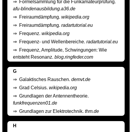
⇒
Formelsammlung für die Funkamateurprüfung.
afu-blindenausbildung.a36.de
⇒
Freiraumdämpfung.
wikipedia.org
⇒
Freiraumdämpfung.
radartutorial.eu
⇒
Frequenz.
wikipedia.org
⇒
Frequenz- und Wellenbereiche.
radartutorial.eu
⇒
Frequenz, Amplitude, Schwingungen: Wie
entsteht Resonanz.
blog.ringfeder.com
G
⇒
Galaktisches Rauschen.
demvt.de
⇒
Grad Celsius.
wikipedia.org
⇒
Grundlagen der Antennentheorie.
funkfrequenzen01.de
⇒
Grundlagen zur Elektrotechnik.
thm.de
H