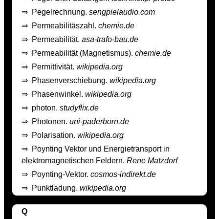
⇒
Pegelrechnung.
sengpielaudio.com
⇒
Permeabilitäszahl.
chemie.de
⇒
Permeabilität.
asa-trafo-bau.de
⇒
Permeabilität (Magnetismus).
chemie.de
⇒
Permittivität.
wikipedia.org
⇒
Phasenverschiebung.
wikipedia.org
⇒
Phasenwinkel.
wikipedia.org
⇒
photon.
studyflix.de
⇒
Photonen.
uni-paderborn.de
⇒
Polarisation.
wikipedia.org
⇒
Poynting Vektor und Energietransport in
elektromagnetischen Feldern.
Rene Matzdorf
⇒
Poynting-Vektor.
cosmos-indirekt.de
⇒
Punktladung.
wikipedia.org
Q