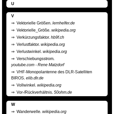
U
V
⇒
Vektorielle Größen.
lernhelfer.de
⇒
Vektorielle_Größe.
wikipedia.org
⇒
Verkürzungsfaktor.
hb9f.ch
⇒
Verlustfaktor.
wikipedia.org
⇒
Verlustwinkel.
wikipedia.org
⇒
Verschiebungsstrom.
youtube.com - Rene Matzdorf
⇒
VHF-Monopolantenne des DLR-Satelliten
BIROS.
elib.dlr.de
⇒
Vollwinkel.
wikipedia.org
⇒
Vor-/Rückverhältnis.
50ohm.de
W
⇒
Wanderwelle.
wikipedia.org