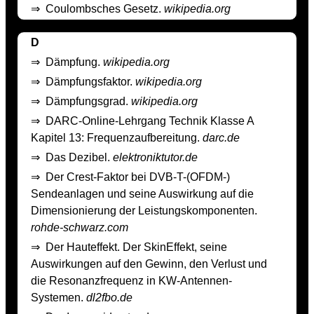
⇒
Coulombsches Gesetz.
wikipedia.org
D
⇒
Dämpfung.
wikipedia.org
⇒
Dämpfungsfaktor.
wikipedia.org
⇒
Dämpfungsgrad.
wikipedia.org
⇒
DARC-Online-Lehrgang Technik Klasse A
Kapitel 13: Frequenzaufbereitung.
darc.de
⇒
Das Dezibel.
elektroniktutor.de
⇒
Der Crest-Faktor bei DVB-T-(OFDM-)
Sendeanlagen und seine Auswirkung auf die
Dimensionierung der Leistungskomponenten.
rohde-schwarz.com
⇒
Der Hauteffekt. Der Skin­Effekt, seine
Auswirkungen auf den Gewinn, den Verlust und
die Resonanzfrequenz in KW­-Antennen­-
Systemen.
dl2fbo.de