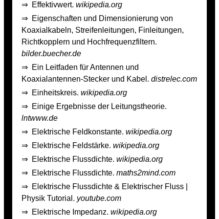
⇒
Effektivwert.
wikipedia.org
⇒
Eigenschaften und Dimensionierung von
Koaxialkabeln, Streifenleitungen, Finleitungen,
Richtkopplern und Hochfrequenzfiltern.
bilder.buecher.de
⇒
Ein Leitfaden für Antennen und
Koaxialantennen-Stecker und Kabel.
distrelec.com
⇒
Einheitskreis.
wikipedia.org
⇒
Einige Ergebnisse der Leitungstheorie.
lntwww.de
⇒
Elektrische Feldkonstante.
wikipedia.org
⇒
Elektrische Feldstärke.
wikipedia.org
⇒
Elektrische Flussdichte.
wikipedia.org
⇒
Elektrische Flussdichte.
maths2mind.com
⇒
Elektrische Flussdichte & Elektrischer Fluss |
Physik Tutorial.
youtube.com
⇒
Elektrische Impedanz.
wikipedia.org